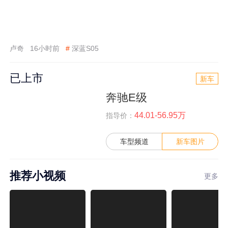
卢奇
16小时前
#
深蓝S05
已上市
新车
奔驰E级
44.01-56.95万
指导价：
车型频道
新车图片
推荐小视频
更多