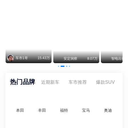
不要伤了余承东的心！不内卷价格的华为，弥足珍贵！
纵观鸿蒙智行一路走来的发展路径，很难得地走出了一条和当下车市截然不同的道路：不靠降价走量、不参与低端价格厮杀，始终以技术迭代、架构创新、智能化体验升级、整车品质突破作为核心驱动力，稳步实现产品价值向上、品牌价格带稳步攀升。
车市1哥
15.43万
万
安定洞察
8.07万
智电出行
热门品牌
近期新车
车市推荐
爆款SUV
本田
丰田
福特
宝马
奥迪