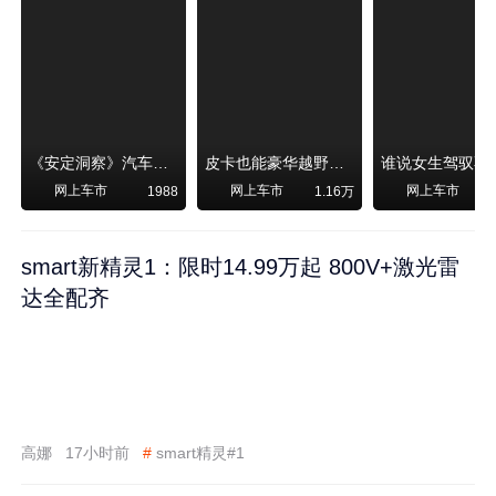
《安定洞察》汽车烧不烧油，和石油安全无关！
皮卡也能豪华越野！纵横F700上市，限时卖29.99万起
网上车市
网上车市
网上车市
1988
1.16万
smart新精灵1：限时14.99万起 800V+激光雷
达全配齐
高娜
17小时前
#
smart精灵#1