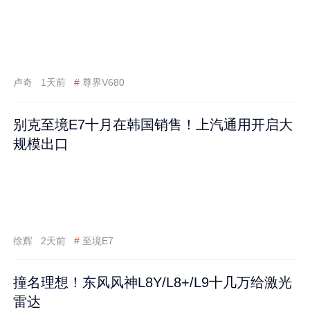
卢奇
1天前
#
尊界V680
别克至境E7十月在韩国销售！上汽通用开启大
规模出口
徐辉
2天前
#
至境E7
撞名理想！东风风神L8Y/L8+/L9十几万给激光
雷达