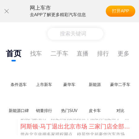
网上车市
打开APP
去APP了解更多精彩汽车信息
搜索关键词
首页
找车
二手车
直播
排行
更多
条件选车
上市新车
豪华车
新能源
豪华二手车
不要伤了余承东的心！不内卷价格的华为，弥足珍贵！
新能源口碑
销量排行
热门SUV
皮卡车
对比
纵观鸿蒙智行一路走来的发展路径，很难得地走出了一条和当下车市截然不同的道路：不靠降价走量、不参与低端价格厮杀，始终以技术迭代、架构创新、智能化体验升级、整车品质突破作为核心驱动力，稳步实现产品价值向上、品牌价格带稳步攀升。
阿斯顿·马丁退出北京市场 三家门店全部关闭
曾在北京坐拥多家授权网点、稳居华北超豪华汽车市场重要一席的阿斯顿·马丁，如今彻底走完了在北京新车零售的全部征程。