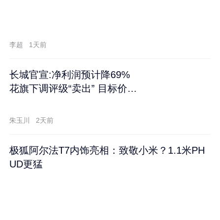
李超
1天前
长城官宣:净利润预计降69%
花旗下调评级“卖出” 目标价再
跌60%
朱玉川
2天前
极狐阿尔法T7内饰亮相：致敬小米？1.1米PH
UD更猛