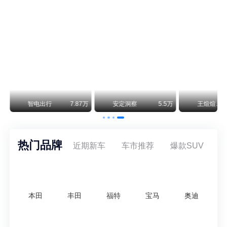
通用CEO缺席签约 3年未踏足中国 释放反常信号
8月5日，上汽集团与通用汽车在上海完成上汽通用合资协议续约，合作周期一次性延长20年至2047年，这场关乎中美汽车标杆合资企业未来二十年走向的重磅签约仪式，备受全行业瞩目。
万
智电出行
7.87万
安定洞察
5.5万
王煊煊的爱车日记
热门品牌
近期新车
车市推荐
爆款SUV
本田
丰田
福特
宝马
奥迪