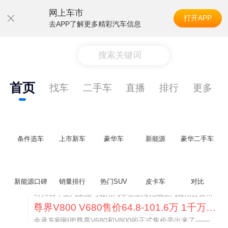
网上车市
打开APP
去APP了解更多精彩汽车信息
搜索关键词
首页
找车
二手车
直播
排行
更多
条件选车
上市新车
豪华车
新能源
豪华二手车
通用CEO缺席签约 3年未踏足中国 释放反常信号
新能源口碑
销量排行
热门SUV
皮卡车
对比
8月5日，上汽集团与通用汽车在上海完成上汽通用合资协议续约，合作周期一次性延长20年至2047年，这场关乎中美汽车标杆合资企业未来二十年走向的重磅签约仪式，备受全行业瞩目。
尊界V800 V680售价64.8-101.6万 1千万内最好的MPV
余承东刚刚把尊界V680和V800的正式售价亮出来了——64.8万起和76.6万起。对比预售时65-90万和80-120万的区间，起售价都往下调了一截，这个信号很明确：尊界想在百万级MPV市场尽快站稳脚跟。