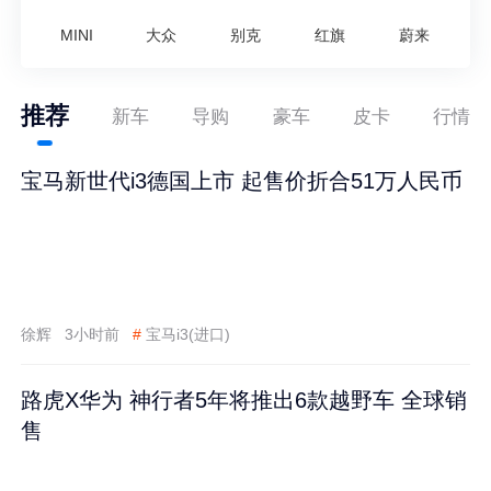
MINI
大众
别克
红旗
蔚来
推荐
新车
导购
豪车
皮卡
行情
宝马新世代i3德国上市 起售价折合51万人民币
徐辉
3小时前
#
宝马i3(进口)
路虎X华为 神行者5年将推出6款越野车 全球销
售