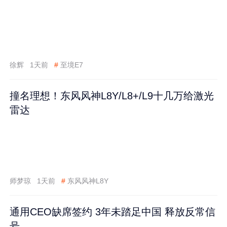
徐辉
1天前
#
至境E7
撞名理想！东风风神L8Y/L8+/L9十几万给激光
雷达
师梦琼
1天前
#
东风风神L8Y
通用CEO缺席签约 3年未踏足中国 释放反常信
号