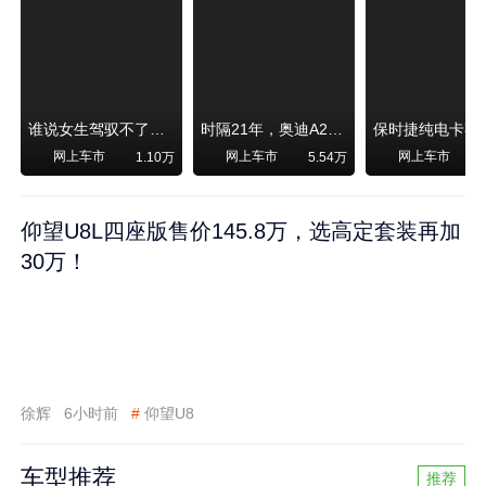
谁说女生驾驭不了大SUV？看我开问界M6驰骋坝上草原！
时隔21年，奥迪A2强势归来！
网上车市
网上车市
网上车市
1.10万
5.54万
1
仰望U8L四座版售价145.8万，选高定套装再加
30万！
徐辉
6小时前
#
仰望U8
车型推荐
推荐