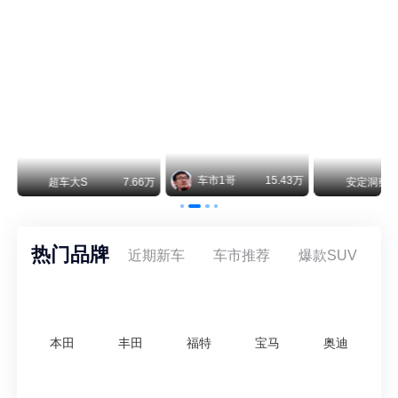
保时捷CEO证实：纯电718将复活！因为奥迪需要
保时捷新任CEO迈克尔·莱特斯最近接受德国《法兰克福汇报》采访，直接给纯电718项目吃了颗定心丸。之前外界传得沸沸扬扬，说这个项目可能推迟甚至取消，现在CEO亲自出面澄清：“关于电动718，我们已经得出结论，将会打造这款车型，因为这是经济上的最佳解决方案，也会是一款非常出色的汽车。”
阿维塔07L限时权益价21.99万起，张凌赫成首位车主
阿维塔07L今晚在杭州正式上市，全球品牌代言人张凌赫现场提车，成为这台车的第一位主人。三个版本：Elite纯电版22.99万，Max+后驱纯电版24.99万，Ultra三电机四驱版27.99万。
万
安定洞察
8.07万
智电出行
8.54万
智电出行
热门品牌
近期新车
车市推荐
爆款SUV
本田
丰田
福特
宝马
奥迪