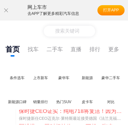
网上车市
打开APP
去APP了解更多精彩汽车信息
搜索关键词
首页
找车
二手车
直播
排行
更多
条件选车
上市新车
豪华车
新能源
豪华二手车
新能源口碑
销量排行
热门SUV
皮卡车
对比
阿维塔07L限时权益价21.99万起，张凌赫成首位车主
阿维塔07L今晚在杭州正式上市，全球品牌代言人张凌赫现场提车，成为这台车的第一位主人。三个版本：Elite纯电版22.99万，Max+后驱纯电版24.99万，Ultra三电机四驱版27.99万。