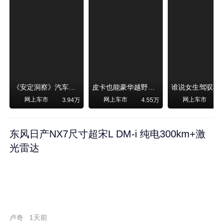
《安定洞察》汽车烧不烧油，和石油安全无关！
皮卡也能豪华越野！纵横F700上市，限时卖29.99万起
网上车市
网上车市
网上车市
3.94万
4.55万
东风日产NX7尺寸超宋L DM-i 纯电300km+激
光雷达
卢奇
1天前