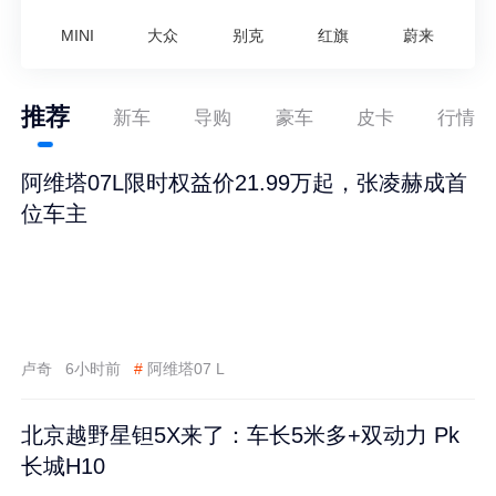
MINI
大众
别克
红旗
蔚来
推荐
新车
导购
豪车
皮卡
行情
阿维塔07L限时权益价21.99万起，张凌赫成首
位车主
卢奇
6小时前
#
阿维塔07 L
北京越野星钽5X来了：车长5米多+双动力 Pk
长城H10