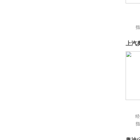
奥迪RS4
(3)
奥迪RS Q8
(3)
指
奥迪RS e-tron GT
(1)
奥迪AUDI
上汽
ARCFOX极狐
阿斯顿.马丁
AUXUN傲旋
阿维塔
B
经
宝骏
指
宝马