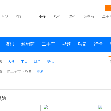
车型
排行
买车
报价
降价
经销商
二手
资讯
经销商
二手车
视频
独家
行情
索 ：
大众
丰田
日产
现代
置 ：
网上车市
>
报价
>
奥迪
迪
奥迪