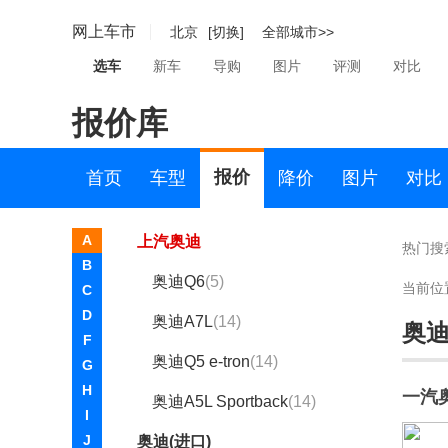
奥迪e-tron
(0)
网上车市
北京
[切换]
全部城市>>
奥迪Q5L Sportback
(0)
选车
新车
导购
图片
评测
对比
奥迪Q4 e-tron
(6)
报价库
奥迪Q6L e-tron
(10)
奥迪Q3 Sportback
(0)
报价
首页
车型
降价
图片
对比
一汽奥迪A5L
(4)
A
上汽奥迪
热门搜
B
奥迪Q6
(5)
当前位
C
D
奥迪A7L
(14)
奥
F
奥迪Q5 e-tron
(14)
G
H
一汽
奥迪A5L Sportback
(14)
I
J
奥迪(进口)