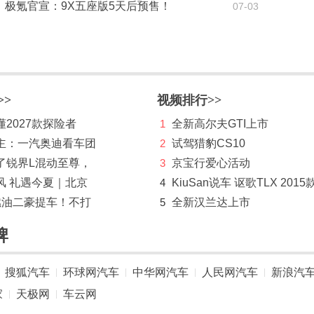
极氪官宣：9X五座版5天后预售！
07-03
>>
视频排行>>
2027款探险者
1
全新高尔夫GTI上市
主：一汽奥迪看车团
2
试驾猎豹CS10
了锐界L混动至尊，
3
京宝行爱心活动
风 礼遇今夏｜北京
4
KiuSan说车 讴歌TLX 2015
燃油二豪提车！不打
5
全新汉兰达上市
牌
搜狐汽车
环球网汽车
中华网汽车
人民网汽车
新浪汽
|
|
|
|
家
天极网
车云网
|
|