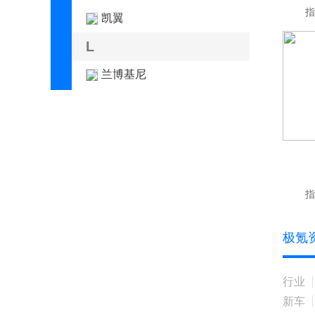
指
凯翼
L
兰博基尼
蓝电
岚图
劳斯莱斯
乐道
指
雷克萨斯
极氪
莲花跑车
LIMGENE凌际
行业
领汇
新车