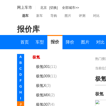
江南汽车
网上车市
北京
[切换]
全部城市>>
捷豹
选车
新车
导购
图片
评测
对比
捷达
报价库
捷尼赛思
捷途
报价
首页
车型
降价
图片
对比
极氪
A
极氪
热门搜
B
极氪001
(11)
当前位
C
D
极氪009
(11)
极
F
极氪X
(3)
G
H
极氪
极氪MIX
(2)
I
J
极氪007
(4)