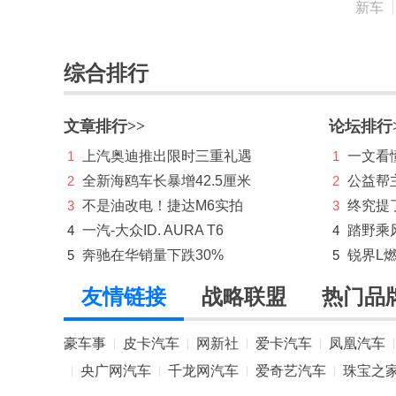
新车
领克
零跑汽车
综合排行
灵悉
理念
文章排行>>
论坛排行
1
上汽奥迪推出限时三重礼遇
1
一文看懂
林肯
2
全新海鸥车长暴增42.5厘米
2
公益帮
理想
3
不是油改电！捷达M6实拍
3
终究提
路虎
4
一汽-大众ID. AURA T6
4
踏野乘
5
奔驰在华销量下跌30%
5
锐界L
LUMMA
友情链接
战略联盟
热门品
M
迈凯伦
豪车事
皮卡汽车
网新社
爱卡汽车
凤凰汽车
|
|
|
|
|
Mansory
央广网汽车
千龙网汽车
爱奇艺汽车
珠宝之
|
|
|
|