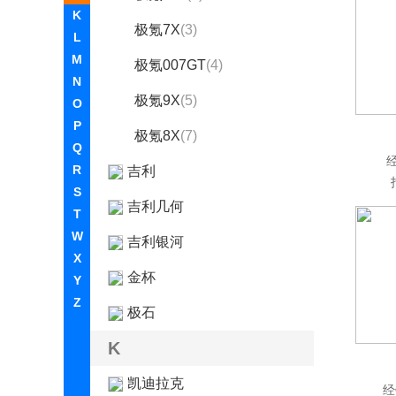
K
极氪7X
(3)
L
M
极氪007GT
(4)
N
极氪9X
(5)
O
P
极氪8X
(7)
Q
R
吉利
S
吉利几何
T
W
吉利银河
X
金杯
Y
Z
极石
K
凯迪拉克
经