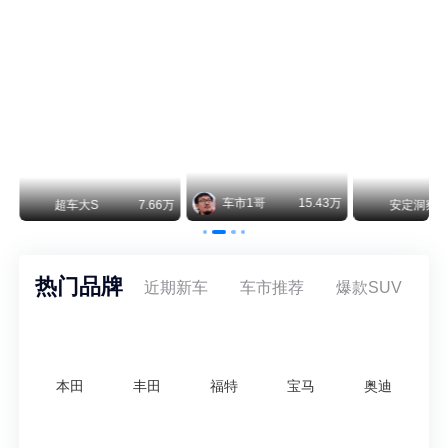
阿维塔07L限时权益价21.99万起，张凌赫成首位车主
阿维塔07L今晚在杭州正式上市，全球品牌代言人张凌赫现场提车，成为这台车的第一位主人。三个版本：Elite纯电版22.99万，Max+后驱纯电版24.99万，Ultra三电机四驱版27.99万。
车市1哥
15.43万
万
超车大S
7.66万
安定洞察
热门品牌
近期新车
车市推荐
爆款SUV
本田
丰田
福特
宝马
奥迪