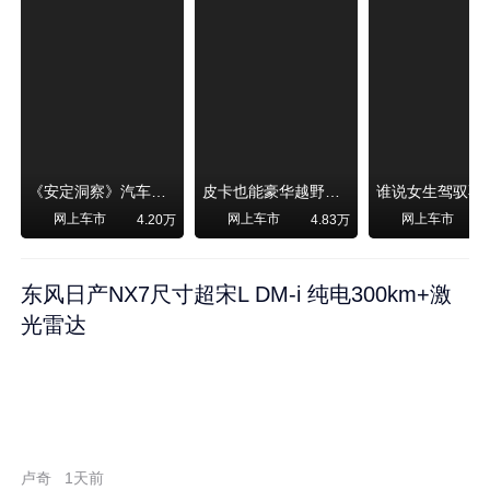
《安定洞察》汽车烧不烧油，和石油安全无关！
皮卡也能豪华越野！纵横F700上市，限时卖29.99万起
网上车市
网上车市
网上车市
4.20万
4.83万
东风日产NX7尺寸超宋L DM-i 纯电300km+激
光雷达
卢奇
1天前