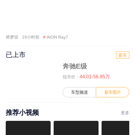
师梦琼
19小时前
#
AION Ray7
已上市
新车
奔驰E级
44.01-56.95万
指导价：
车型频道
新车图片
推荐小视频
更多