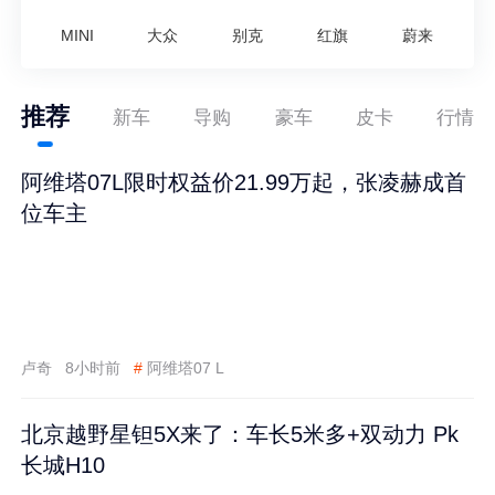
MINI
大众
别克
红旗
蔚来
推荐
新车
导购
豪车
皮卡
行情
阿维塔07L限时权益价21.99万起，张凌赫成首
位车主
卢奇
8小时前
#
阿维塔07 L
北京越野星钽5X来了：车长5米多+双动力 Pk
长城H10