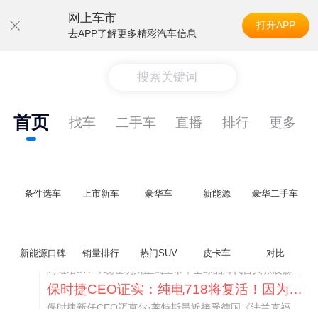
网上车市
打开APP
去APP了解更多精彩汽车信息
搜索关键词
首页
找车
二手车
直播
排行
更多
条件选车
上市新车
豪华车
新能源
豪华二手车
阿维塔07L限时权益价21.99万起，张凌赫成首位车主
新能源口碑
销量排行
热门SUV
皮卡车
对比
阿维塔07L今晚在杭州正式上市，全球品牌代言人张凌赫现场提车，成为这台车的第一位主人。三个版本：Elite纯电版22.99万，Max+后驱纯电版24.99万，Ultra三电机四驱版27.99万。
保时捷CEO证实：纯电718将复活！因为奥迪需要
保时捷新任CEO迈克尔·莱特斯最近接受德国《法兰克福汇报》采访，直接给纯电718项目吃了颗定心丸。之前外界传得沸沸扬扬，说这个项目可能推迟甚至取消，现在CEO亲自出面澄清：“关于电动718，我们已经得出结论，将会打造这款车型，因为这是经济上的最佳解决方案，也会是一款非常出色的汽车。”