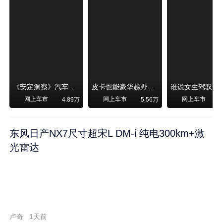
《安定洞察》汽车烧不烧油，和石油安全无关！
皮卡也能豪华越野！纵横F700上市，限时卖29.99万起
网上车市
网上车市
网上车市
4.89万
5.56万
东风日产NX7尺寸超宋L DM-i 纯电300km+激
光雷达
卢奇
1天前