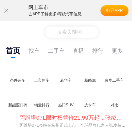
网上车市
打开APP
去APP了解更多精彩汽车信息
搜索关键词
首页
找车
二手车
直播
排行
更多
条件选车
上市新车
豪华车
新能源
豪华二手车
新能源口碑
销量排行
热门SUV
皮卡车
对比
阿维塔07L限时权益价21.99万起，张凌赫成首位车主
阿维塔07L今晚在杭州正式上市，全球品牌代言人张凌赫现场提车，成为这台车的第一位主人。三个版本：Elite纯电版22.99万，Max+后驱纯电版24.99万，Ultra三电机四驱版27.99万。