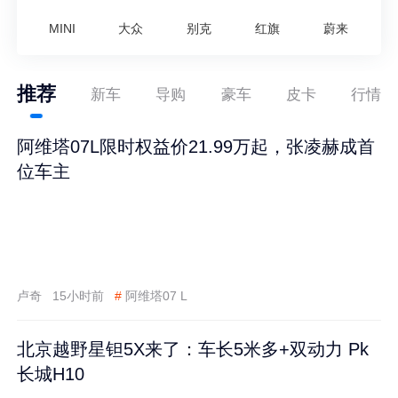
MINI
大众
别克
红旗
蔚来
推荐
新车
导购
豪车
皮卡
行情
阿维塔07L限时权益价21.99万起，张凌赫成首
位车主
卢奇
15小时前
#
阿维塔07 L
北京越野星钽5X来了：车长5米多+双动力 Pk
长城H10