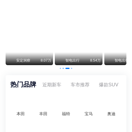
保时捷CEO证实：纯电718将复活！因为奥迪需要
保时捷新任CEO迈克尔·莱特斯最近接受德国《法兰克福汇报》采访，直接给纯电718项目吃了颗定心丸。之前外界传得沸沸扬扬，说这个项目可能推迟甚至取消，现在CEO亲自出面澄清：“关于电动718，我们已经得出结论，将会打造这款车型，因为这是经济上的最佳解决方案，也会是一款非常出色的汽车。”
阿维塔07L限时权益价21.99万起，张凌赫成首位车主
阿维塔07L今晚在杭州正式上市，全球品牌代言人张凌赫现场提车，成为这台车的第一位主人。三个版本：Elite纯电版22.99万，Max+后驱纯电版24.99万，Ultra三电机四驱版27.99万。
万
安定洞察
8.07万
智电出行
8.54万
智电出行
热门品牌
近期新车
车市推荐
爆款SUV
本田
丰田
福特
宝马
奥迪