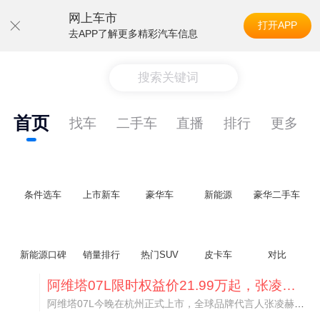
网上车市
打开APP
去APP了解更多精彩汽车信息
搜索关键词
首页
找车
二手车
直播
排行
更多
条件选车
上市新车
豪华车
新能源
豪华二手车
新能源口碑
销量排行
热门SUV
皮卡车
对比
阿维塔07L限时权益价21.99万起，张凌赫成首位车主
阿维塔07L今晚在杭州正式上市，全球品牌代言人张凌赫现场提车，成为这台车的第一位主人。三个版本：Elite纯电版22.99万，Max+后驱纯电版24.99万，Ultra三电机四驱版27.99万。