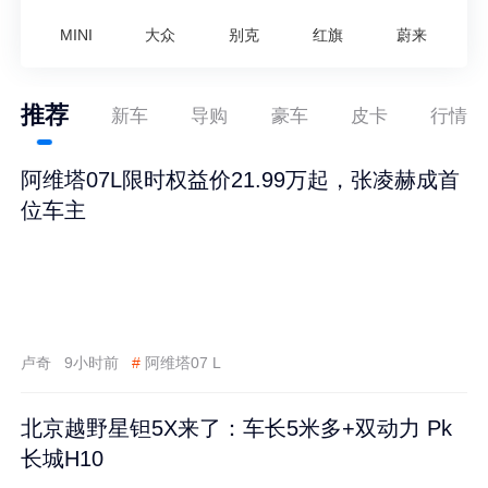
MINI
大众
别克
红旗
蔚来
推荐
新车
导购
豪车
皮卡
行情
阿维塔07L限时权益价21.99万起，张凌赫成首
位车主
卢奇
9小时前
#
阿维塔07 L
北京越野星钽5X来了：车长5米多+双动力 Pk
长城H10