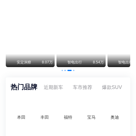
保时捷CEO证实：纯电718将复活！因为奥迪需要
保时捷新任CEO迈克尔·莱特斯最近接受德国《法兰克福汇报》采访，直接给纯电718项目吃了颗定心丸。之前外界传得沸沸扬扬，说这个项目可能推迟甚至取消，现在CEO亲自出面澄清：“关于电动718，我们已经得出结论，将会打造这款车型，因为这是经济上的最佳解决方案，也会是一款非常出色的汽车。”
阿维塔07L限时权益价21.99万起，张凌赫成首位车主
阿维塔07L今晚在杭州正式上市，全球品牌代言人张凌赫现场提车，成为这台车的第一位主人。三个版本：Elite纯电版22.99万，Max+后驱纯电版24.99万，Ultra三电机四驱版27.99万。
万
安定洞察
8.07万
智电出行
8.54万
智电出行
热门品牌
近期新车
车市推荐
爆款SUV
本田
丰田
福特
宝马
奥迪