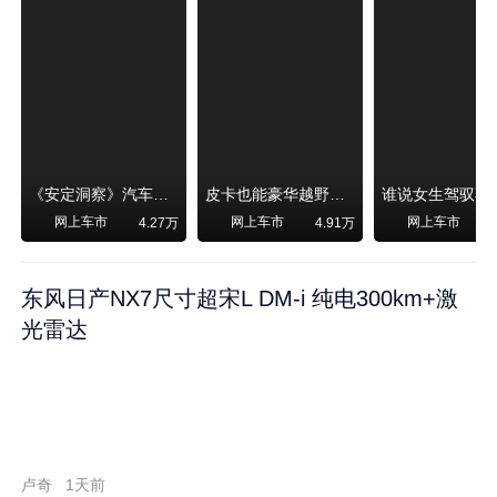
《安定洞察》汽车烧不烧油，和石油安全无关！
皮卡也能豪华越野！纵横F700上市，限时卖29.99万起
网上车市
网上车市
网上车市
4.27万
4.91万
东风日产NX7尺寸超宋L DM-i 纯电300km+激
光雷达
卢奇
1天前