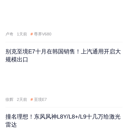
卢奇
1天前
#
尊界V680
别克至境E7十月在韩国销售！上汽通用开启大
规模出口
徐辉
2天前
#
至境E7
撞名理想！东风风神L8Y/L8+/L9十几万给激光
雷达