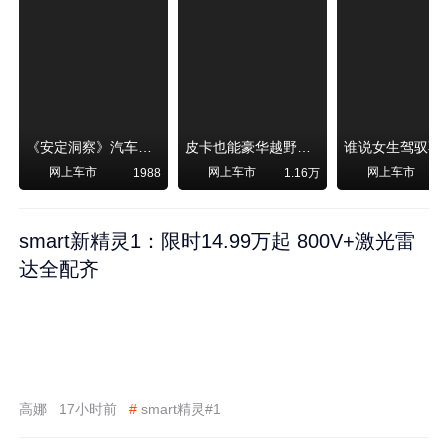
《安定洞察》汽车烧不烧油，和石油安全无关！
皮卡也能豪华越野！纵横F700上市，限时卖29.99万起
网上车市
网上车市
网上车市
1988
1.16万
smart新精灵1：限时14.99万起 800V+激光雷
达全配齐
高娜
17小时前
#
smart精灵#1