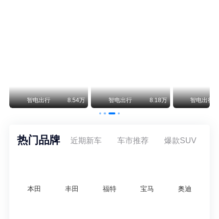
阿斯顿·马丁退出北京市场 三家门店全部关闭
曾在北京坐拥多家授权网点、稳居华北超豪华汽车市场重要一席的阿斯顿·马丁，如今彻底走完了在北京新车零售的全部征程。
不要伤了余承东的心！不内卷价格的华为，弥足珍贵！
纵观鸿蒙智行一路走来的发展路径，很难得地走出了一条和当下车市截然不同的道路：不靠降价走量、不参与低端价格厮杀，始终以技术迭代、架构创新、智能化体验升级、整车品质突破作为核心驱动力，稳步实现产品价值向上、品牌价格带稳步攀升。
万
智电出行
8.54万
智电出行
8.18万
智电出行
热门品牌
近期新车
车市推荐
爆款SUV
本田
丰田
福特
宝马
奥迪