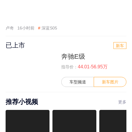
卢奇
16小时前
#
深蓝S05
已上市
新车
奔驰E级
44.01-56.95万
指导价：
车型频道
新车图片
推荐小视频
更多