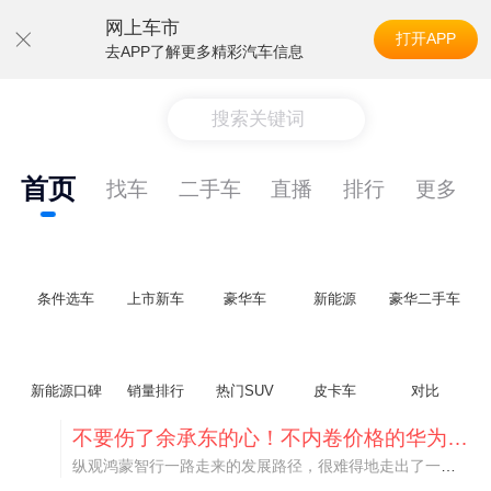
网上车市
打开APP
去APP了解更多精彩汽车信息
搜索关键词
首页
找车
二手车
直播
排行
更多
条件选车
上市新车
豪华车
新能源
豪华二手车
新能源口碑
销量排行
热门SUV
皮卡车
对比
不要伤了余承东的心！不内卷价格的华为，弥足珍贵！
纵观鸿蒙智行一路走来的发展路径，很难得地走出了一条和当下车市截然不同的道路：不靠降价走量、不参与低端价格厮杀，始终以技术迭代、架构创新、智能化体验升级、整车品质突破作为核心驱动力，稳步实现产品价值向上、品牌价格带稳步攀升。