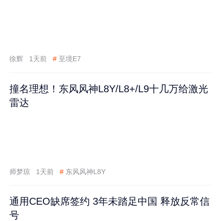
徐辉
1天前
#
至境E7
撞名理想！东风风神L8Y/L8+/L9十几万给激光
雷达
师梦琼
1天前
#
东风风神L8Y
通用CEO缺席签约 3年未踏足中国 释放反常信
号