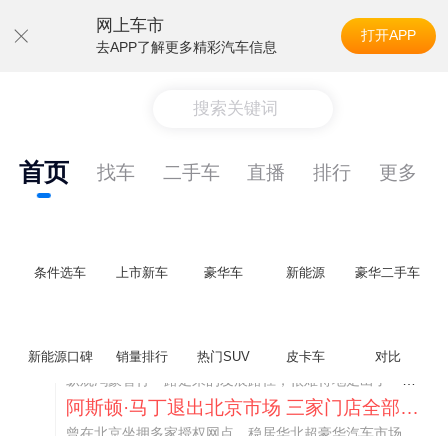
网上车市
打开APP
去APP了解更多精彩汽车信息
搜索关键词
首页
找车
二手车
直播
排行
更多
条件选车
上市新车
豪华车
新能源
豪华二手车
不要伤了余承东的心！不内卷价格的华为，弥足珍贵！
纵观鸿蒙智行一路走来的发展路径，很难得地走出了一条和当下车市截然不同的道路：不靠降价走量、不参与低端价格厮杀，始终以技术迭代、架构创新、智能化体验升级、整车品质突破作为核心驱动力，稳步实现产品价值向上、品牌价格带稳步攀升。
新能源口碑
销量排行
热门SUV
皮卡车
对比
阿斯顿·马丁退出北京市场 三家门店全部关闭
曾在北京坐拥多家授权网点、稳居华北超豪华汽车市场重要一席的阿斯顿·马丁，如今彻底走完了在北京新车零售的全部征程。
不要伤了余承东的心！不内卷价格的华为，弥足珍贵！