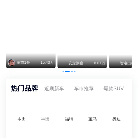
纵观鸿蒙智行一路走来的发展路径，很难得地走出了一条和当下车市截然不同的道路：不靠降价走量、不参与低端价格厮杀，始终以技术迭代、架构创新、智能化体验升级、整车品质突破作为核心驱动力，稳步实现产品价值向上、品牌价格带稳步攀升。
车市1哥
15.43万
万
安定洞察
8.07万
智电出行
热门品牌
近期新车
车市推荐
爆款SUV
本田
丰田
福特
宝马
奥迪