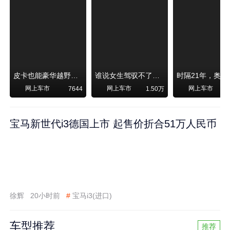
皮卡也能豪华越野！纵横F700上市，限时卖29.99万起
谁说女生驾驭不了大SUV？看我开问界M6驰骋坝上草原！
网上车市
网上车市
网上车市
7644
1.50万
宝马新世代i3德国上市 起售价折合51万人民币
徐辉
20小时前
#
宝马i3(进口)
车型推荐
推荐