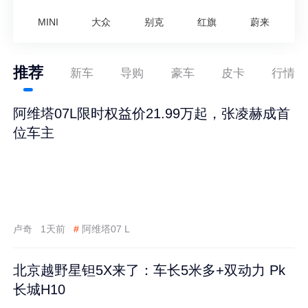
MINI
大众
别克
红旗
蔚来
推荐
新车
导购
豪车
皮卡
行情
阿维塔07L限时权益价21.99万起，张凌赫成首
位车主
卢奇
1天前
#
阿维塔07 L
北京越野星钽5X来了：车长5米多+双动力 Pk
长城H10