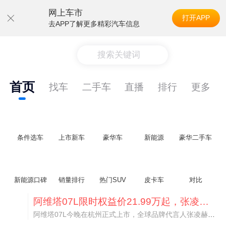
网上车市
打开APP
去APP了解更多精彩汽车信息
搜索关键词
首页
找车
二手车
直播
排行
更多
条件选车
上市新车
豪华车
新能源
豪华二手车
新能源口碑
销量排行
热门SUV
皮卡车
对比
阿维塔07L限时权益价21.99万起，张凌赫成首位车主
阿维塔07L今晚在杭州正式上市，全球品牌代言人张凌赫现场提车，成为这台车的第一位主人。三个版本：Elite纯电版22.99万，Max+后驱纯电版24.99万，Ultra三电机四驱版27.99万。