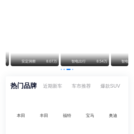
保时捷CEO证实：纯电718将复活！因为奥迪需要
保时捷新任CEO迈克尔·莱特斯最近接受德国《法兰克福汇报》采访，直接给纯电718项目吃了颗定心丸。之前外界传得沸沸扬扬，说这个项目可能推迟甚至取消，现在CEO亲自出面澄清：“关于电动718，我们已经得出结论，将会打造这款车型，因为这是经济上的最佳解决方案，也会是一款非常出色的汽车。”
阿维塔07L限时权益价21.99万起，张凌赫成首位车主
阿维塔07L今晚在杭州正式上市，全球品牌代言人张凌赫现场提车，成为这台车的第一位主人。三个版本：Elite纯电版22.99万，Max+后驱纯电版24.99万，Ultra三电机四驱版27.99万。
万
安定洞察
8.07万
智电出行
8.54万
智电出行
热门品牌
近期新车
车市推荐
爆款SUV
本田
丰田
福特
宝马
奥迪