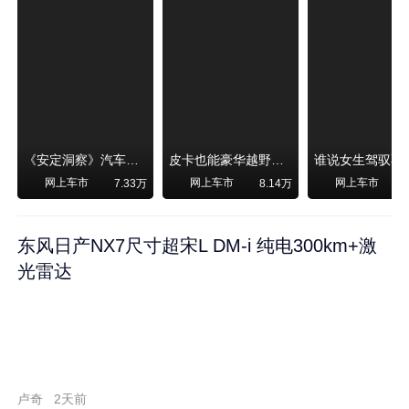
《安定洞察》汽车烧不烧油，和石油安全无关！
皮卡也能豪华越野！纵横F700上市，限时卖29.99万起
网上车市
网上车市
网上车市
7.33万
8.14万
东风日产NX7尺寸超宋L DM-i 纯电300km+激
光雷达
卢奇
2天前