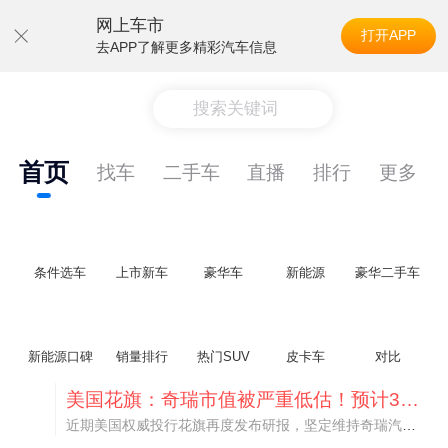
网上车市
打开APP
去APP了解更多精彩汽车信息
搜索关键词
首页
找车
二手车
直播
排行
更多
条件选车
上市新车
豪华车
新能源
豪华二手车
新能源口碑
销量排行
热门SUV
皮卡车
对比
美国花旗：奇瑞市值被严重低估！预计36港元/股
近期美国权威投行花旗再度发布研报，坚定维持奇瑞汽车（09973.HK）买入评级，将其合理目标价定格在36港元/股。对照公司最新25.46港元的二级市场现价，这一目标价意味着股价存在41.4%的可观上行空间，花旗直言，当前资本市场受短期市场情绪、国内车市价格战扰动，明显低估了奇瑞长期价值与全球化成长潜力。