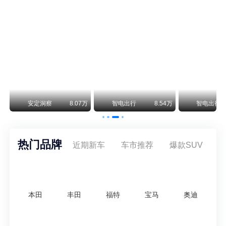
smart精灵2实拍：车长2米76轴距1米87，车重1.1吨
smart fortwo的纯电继任者终于有实车了。smart精灵2号出现在工信部最新一批申报目录中，外观和概念车几乎一模一样，量产还原度相当高。
美国花旗：奇瑞市值被严重低估！预计36港元/股
近期美国权威投行花旗再度发布研报，坚定维持奇瑞汽车（09973.HK）买入评级，将其合理目标价定格在36港元/股。对照公司最新25.46港元的二级市场现价，这一目标价意味着股价存在41.4%的可观上行空间，花旗直言，当前资本市场受短期市场情绪、国内车市价格战扰动，明显低估了奇瑞长期价值与全球化成长潜力。
万
安定洞察
8.07万
智电出行
8.54万
智电出行
热门品牌
近期新车
车市推荐
爆款SUV
本田
丰田
福特
宝马
奥迪