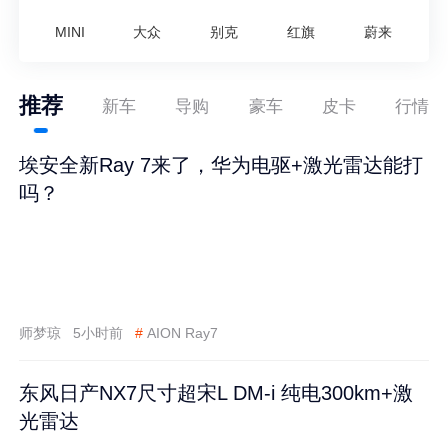
MINI
大众
别克
红旗
蔚来
推荐
新车
导购
豪车
皮卡
行情
埃安全新Ray 7来了，华为电驱+激光雷达能打
吗？
师梦琼
5小时前
#
AION Ray7
东风日产NX7尺寸超宋L DM-i 纯电300km+激
光雷达