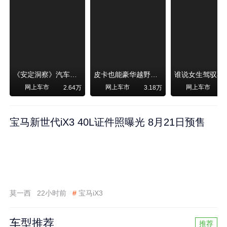
《安定洞察》汽车烧不烧油，和石油安全无关！
皮卡也能豪华越野！纵横F700上市，限时卖29.99万起
网上车市
网上车市
网上车市
2.64万
3.18万
宝马新世代iX3 40L证件照曝光 8月21日预售
莫一西
22小时前
#
宝马iX3
车型推荐
推荐