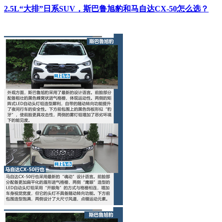
2.5L“大排”日系SUV，斯巴鲁旭豹和马自达CX-50怎么选？