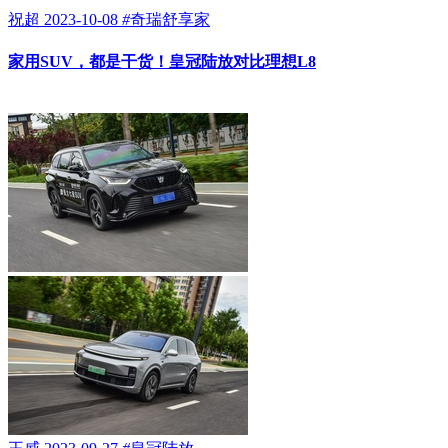
祝超
2023-10-08
#
奇瑞舒享家
家用SUV，都是干货！皇冠陆放对比理想L8