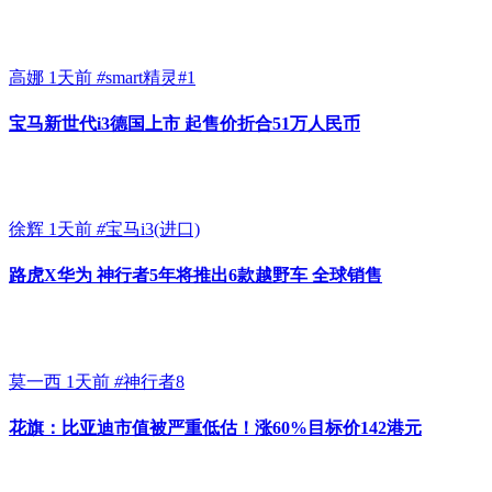
高娜
1天前
#
smart精灵#1
宝马新世代i3德国上市 起售价折合51万人民币
徐辉
1天前
#
宝马i3(进口)
路虎X华为 神行者5年将推出6款越野车 全球销售
莫一西
1天前
#
神行者8
花旗：比亚迪市值被严重低估！涨60%目标价142港元