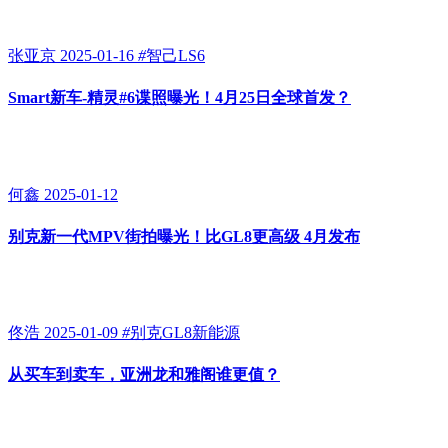
张亚京
2025-01-16
#
智己LS6
Smart新车-精灵#6谍照曝光！4月25日全球首发？
何鑫
2025-01-12
别克新一代MPV街拍曝光！比GL8更高级 4月发布
佟浩
2025-01-09
#
别克GL8新能源
从买车到卖车，亚洲龙和雅阁谁更值？