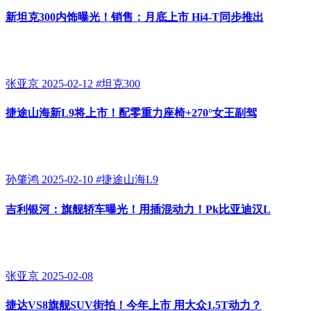
新坦克300内饰曝光！销售：月底上市 Hi4-T同步推出
张亚京
2025-02-12
#
坦克300
捷途山海新L9将上市！配零重力座椅+270°女王副驾
孙肇鸿
2025-02-10
#
捷途山海L9
吉利银河：旗舰轿车曝光！用插混动力！Pk比亚迪汉L
张亚京
2025-02-08
捷达VS8旗舰SUV街拍！今年上市 用大众1.5T动力？