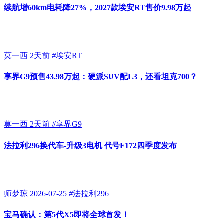
续航增60km电耗降27%，2027款埃安RT售价9.98万起
莫一西
2天前
#
埃安RT
享界G9预售43.98万起：硬派SUV配L3，还看坦克700？
莫一西
2天前
#
享界G9
法拉利296换代车-升级3电机 代号F172四季度发布
师梦琼
2026-07-25
#
法拉利296
宝马确认：第5代X5即将全球首发！