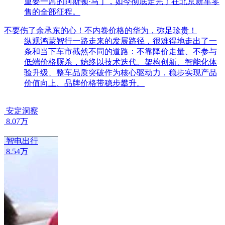
售的全部征程。
不要伤了余承东的心！不内卷价格的华为，弥足珍贵！
纵观鸿蒙智行一路走来的发展路径，很难得地走出了一
条和当下车市截然不同的道路：不靠降价走量、不参与
低端价格厮杀，始终以技术迭代、架构创新、智能化体
验升级、整车品质突破作为核心驱动力，稳步实现产品
价值向上、品牌价格带稳步攀升。
安定洞察
8.07万
智电出行
8.54万