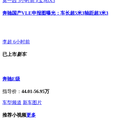
莫一西
5小时前
#
宝马iX3
奔驰国产VLE申报图曝光：车长超5米3轴距超3米3
李超
6小时前
已上市
新车
奔驰E级
指导价：
44.01-56.95万
车型频道
新车图片
推荐小视频
更多