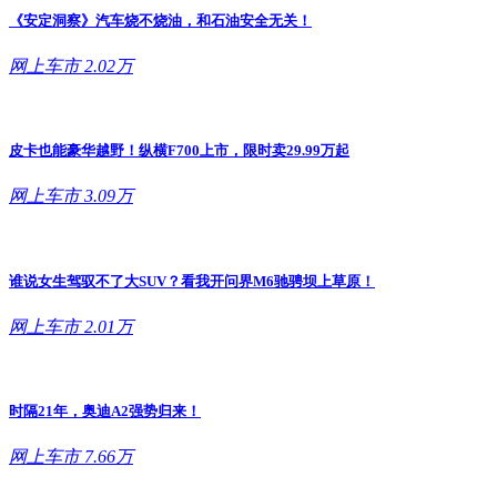
《安定洞察》汽车烧不烧油，和石油安全无关！
网上车市
2.02万
皮卡也能豪华越野！纵横F700上市，限时卖29.99万起
网上车市
3.09万
谁说女生驾驭不了大SUV？看我开问界M6驰骋坝上草原！
网上车市
2.01万
时隔21年，奥迪A2强势归来！
网上车市
7.66万