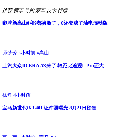
推荐
新车
导购
豪车
皮卡
行情
魏牌新高山8和9都换脸了，8还变成了油电混动版
师梦琼
3小时前
#
高山
上汽大众ID.ERA 5X来了 轴距比途观L Pro还大
徐辉
4小时前
宝马新世代iX3 40L证件照曝光 8月21日预售