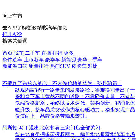
网上车市
去APP了解更多精彩汽车信息
打开APP
搜索关键词
首页
找车
二手车
直播
排行
更多
条件选车
上市新车
豪华车
新能源
豪华二手车
新能源口碑
销量排行
热门SUV
皮卡车
对比
不要伤了余承东的心！不内卷价格的华为，弥足珍贵！
纵观鸿蒙智行一路走来的发展路径，很难得地走出了一
条和当下车市截然不同的道路：不靠降价走量、不参与
低端价格厮杀，始终以技术迭代、架构创新、智能化体
验升级、整车品质突破作为核心驱动力，稳步实现产品
价值向上、品牌价格带稳步攀升。
阿斯顿·马丁退出北京市场 三家门店全部关闭
曾在北京坐拥多家授权网点、稳居华北超豪华汽车市场
重要一席的阿斯顿·马丁，如今彻底走完了在北京新车零