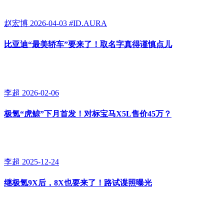
赵宏博
2026-04-03
#
ID.AURA
比亚迪“最美轿车”要来了！取名字真得谨慎点儿
李超
2026-02-06
极氪“虎鲸”下月首发！对标宝马X5L售价45万？
李超
2025-12-24
继极氪9X后，8X也要来了！路试谍照曝光