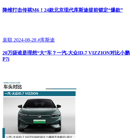
降维打击传祺M6！24款北京现代库斯途提前锁定“爆款”
袁聪
2024-08-28
#
库斯途
20万级谁是理想“大”车？一汽-大众ID.7 VIZZION对比小鹏
P7i