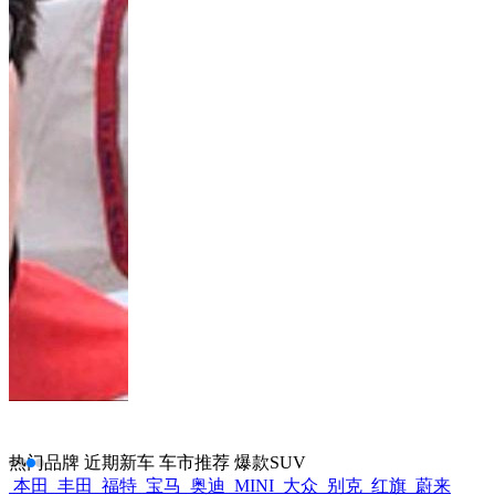
热门品牌
近期新车
车市推荐
爆款SUV
本田
丰田
福特
宝马
奥迪
MINI
大众
别克
红旗
蔚来