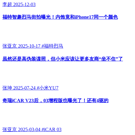
李超
2025-12-03
福特智趣烈马街拍曝光！内饰竟和iPhone17同一个颜色
张亚京
2025-10-17
#
福特烈马
虽然还是高伪装谍照，但小米应该让更多友商“坐不住”了
张坤
2025-07-24
#
小米YU7
奇瑞iCAR V23后，03增程版也曝光了！还有4驱的
张亚京
2025-03-04
#
iCAR 03