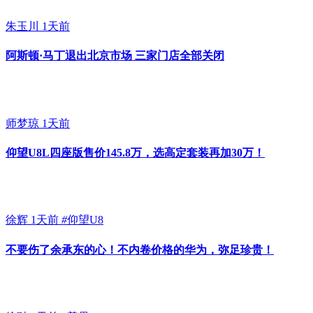
朱玉川
1天前
阿斯顿·马丁退出北京市场 三家门店全部关闭
师梦琼
1天前
仰望U8L四座版售价145.8万，选高定套装再加30万！
徐辉
1天前
#
仰望U8
不要伤了余承东的心！不内卷价格的华为，弥足珍贵！