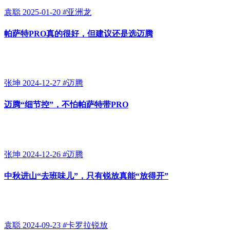
袁聪
2025-01-20
#
亚洲龙
帕萨特PRO真的很好，但建议还是选迈腾
张坤
2024-12-27
#
迈腾
迈腾“细节控”，不怕帕萨特带PRO
张坤
2024-12-26
#
迈腾
中秋进山“去班味儿”，只有锐放真能“放得开”
袁聪
2024-09-23
#
卡罗拉锐放