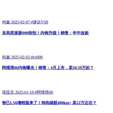
何鑫
2025-02-07
#
捷达VS8
东风奕派新008街拍！内饰升级！销售：年中改款
何鑫
2025-02-02
#
eπ008
阿维塔06内饰曝光！销售：4月上市，卖20.59万起？
张亚京
2025-01-19
#
阿维塔06
智己LS6增程版来了！纯电续航400km+ 卖22万左右？