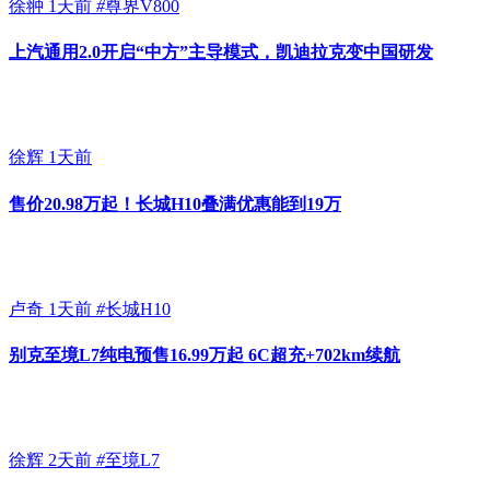
徐翀
1天前
#
尊界V800
上汽通用2.0开启“中方”主导模式，凯迪拉克变中国研发
徐辉
1天前
售价20.98万起！长城H10叠满优惠能到19万
卢奇
1天前
#
长城H10
别克至境L7纯电预售16.99万起 6C超充+702km续航
徐辉
2天前
#
至境L7