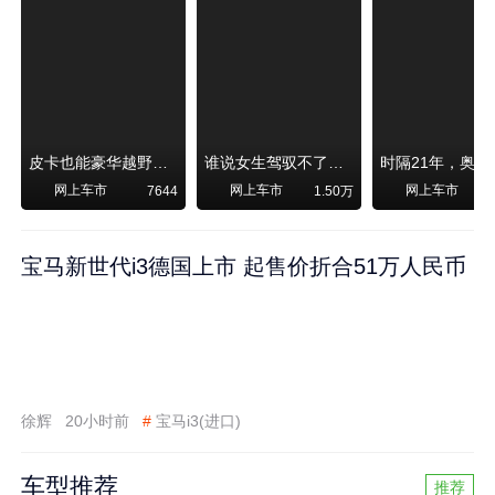
皮卡也能豪华越野！纵横F700上市，限时卖29.99万起
谁说女生驾驭不了大SUV？看我开问界M6驰骋坝上草原！
网上车市
网上车市
网上车市
7644
1.50万
宝马新世代i3德国上市 起售价折合51万人民币
徐辉
20小时前
#
宝马i3(进口)
车型推荐
推荐