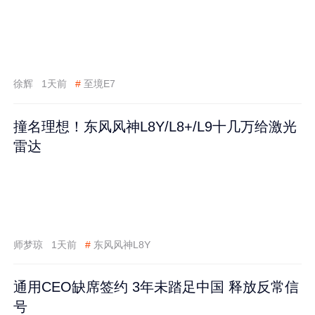
徐辉
1天前
#
至境E7
撞名理想！东风风神L8Y/L8+/L9十几万给激光
雷达
师梦琼
1天前
#
东风风神L8Y
通用CEO缺席签约 3年未踏足中国 释放反常信
号