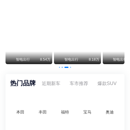
阿斯顿·马丁退出北京市场 三家门店全部关闭
曾在北京坐拥多家授权网点、稳居华北超豪华汽车市场重要一席的阿斯顿·马丁，如今彻底走完了在北京新车零售的全部征程。
不要伤了余承东的心！不内卷价格的华为，弥足珍贵！
纵观鸿蒙智行一路走来的发展路径，很难得地走出了一条和当下车市截然不同的道路：不靠降价走量、不参与低端价格厮杀，始终以技术迭代、架构创新、智能化体验升级、整车品质突破作为核心驱动力，稳步实现产品价值向上、品牌价格带稳步攀升。
万
智电出行
8.54万
智电出行
8.18万
智电出行
热门品牌
近期新车
车市推荐
爆款SUV
本田
丰田
福特
宝马
奥迪