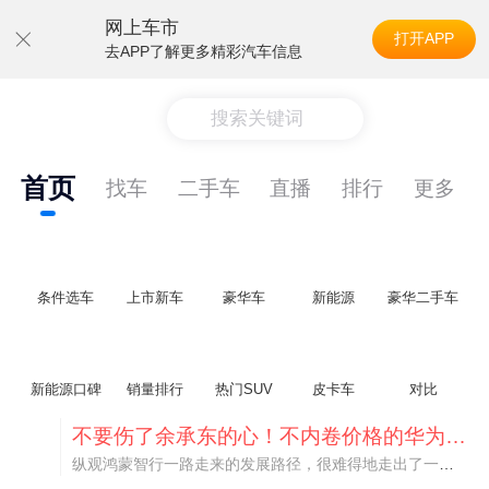
网上车市
打开APP
去APP了解更多精彩汽车信息
搜索关键词
首页
找车
二手车
直播
排行
更多
条件选车
上市新车
豪华车
新能源
豪华二手车
新能源口碑
销量排行
热门SUV
皮卡车
对比
不要伤了余承东的心！不内卷价格的华为，弥足珍贵！
纵观鸿蒙智行一路走来的发展路径，很难得地走出了一条和当下车市截然不同的道路：不靠降价走量、不参与低端价格厮杀，始终以技术迭代、架构创新、智能化体验升级、整车品质突破作为核心驱动力，稳步实现产品价值向上、品牌价格带稳步攀升。