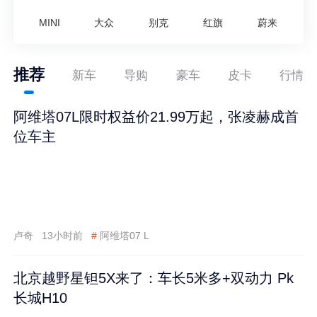
MINI
大众
别克
红旗
蔚来
推荐
新车
导购
豪车
皮卡
行情
阿维塔07L限时权益价21.99万起，张凌赫成首
位车主
卢奇
13小时前
#
阿维塔07 L
北京越野星钽5X来了：车长5米多+双动力 Pk
长城H10