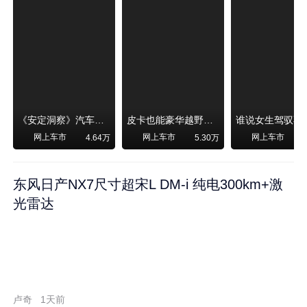
《安定洞察》汽车烧不烧油，和石油安全无关！
皮卡也能豪华越野！纵横F700上市，限时卖29.99万起
网上车市
网上车市
网上车市
4.64万
5.30万
东风日产NX7尺寸超宋L DM-i 纯电300km+激
光雷达
卢奇
1天前