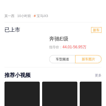
莫一西
10小时前
#
宝马iX3
已上市
新车
奔驰E级
44.01-56.95万
指导价：
车型频道
新车图片
推荐小视频
更多