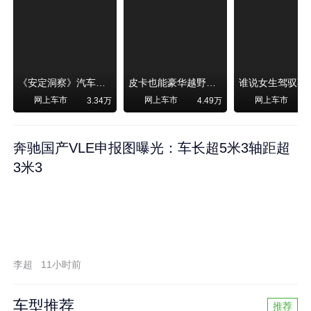
《安定洞察》汽车烧不烧油，和石油安全无关！
皮卡也能豪华越野！纵横F700上市，限时卖29.99万起
网上车市
网上车市
网上车市
3.34万
4.49万
奔驰国产VLE申报图曝光：车长超5米3轴距超
3米3
李超
11小时前
车型推荐
推荐