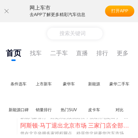
网上车市
打开APP
去APP了解更多精彩汽车信息
搜索关键词
首页
找车
二手车
直播
排行
更多
条件选车
上市新车
豪华车
新能源
豪华二手车
不要伤了余承东的心！不内卷价格的华为，弥足珍贵！
纵观鸿蒙智行一路走来的发展路径，很难得地走出了一条和当下车市截然不同的道路：不靠降价走量、不参与低端价格厮杀，始终以技术迭代、架构创新、智能化体验升级、整车品质突破作为核心驱动力，稳步实现产品价值向上、品牌价格带稳步攀升。
新能源口碑
销量排行
热门SUV
皮卡车
对比
阿斯顿·马丁退出北京市场 三家门店全部关闭
曾在北京坐拥多家授权网点、稳居华北超豪华汽车市场重要一席的阿斯顿·马丁，如今彻底走完了在北京新车零售的全部征程。
不要伤了余承东的心！不内卷价格的华为，弥足珍贵！