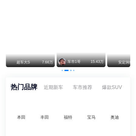
纵观鸿蒙智行一路走来的发展路径，很难得地走出了一条和当下车市截然不同的道路：不靠降价走量、不参与低端价格厮杀，始终以技术迭代、架构创新、智能化体验升级、整车品质突破作为核心驱动力，稳步实现产品价值向上、品牌价格带稳步攀升。
车市1哥
15.43万
7.66万
安定洞察
8.07万
热门品牌
近期新车
车市推荐
爆款SUV
本田
丰田
福特
宝马
奥迪