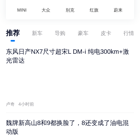
MINI
大众
别克
红旗
蔚来
推荐
新车
导购
豪车
皮卡
行情
东风日产NX7尺寸超宋L DM-i 纯电300km+激
光雷达
卢奇
4小时前
魏牌新高山8和9都换脸了，8还变成了油电混
动版