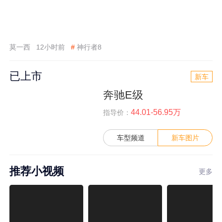
莫一西
12小时前
#
神行者8
已上市
新车
奔驰E级
44.01-56.95万
指导价：
车型频道
新车图片
推荐小视频
更多