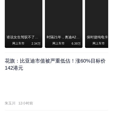
谁说女生驾驭不了大SUV？看我开问界M6驰骋坝上草原！
时隔21年，奥迪A2强势归来！
网上车市
网上车市
网上车市
2.34万
6.39万
1
花旗：比亚迪市值被严重低估！涨60%目标价
142港元
朱玉川
12小时前