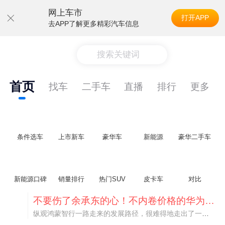
网上车市
打开APP
去APP了解更多精彩汽车信息
搜索关键词
首页
找车
二手车
直播
排行
更多
条件选车
上市新车
豪华车
新能源
豪华二手车
新能源口碑
销量排行
热门SUV
皮卡车
对比
不要伤了余承东的心！不内卷价格的华为，弥足珍贵！
纵观鸿蒙智行一路走来的发展路径，很难得地走出了一条和当下车市截然不同的道路：不靠降价走量、不参与低端价格厮杀，始终以技术迭代、架构创新、智能化体验升级、整车品质突破作为核心驱动力，稳步实现产品价值向上、品牌价格带稳步攀升。