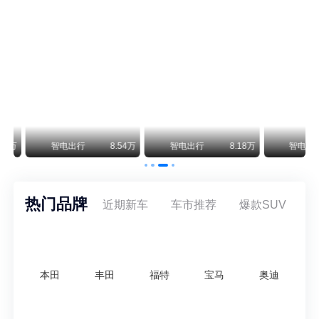
阿斯顿·马丁退出北京市场 三家门店全部关闭
曾在北京坐拥多家授权网点、稳居华北超豪华汽车市场重要一席的阿斯顿·马丁，如今彻底走完了在北京新车零售的全部征程。
不要伤了余承东的心！不内卷价格的华为，弥足珍贵！
纵观鸿蒙智行一路走来的发展路径，很难得地走出了一条和当下车市截然不同的道路：不靠降价走量、不参与低端价格厮杀，始终以技术迭代、架构创新、智能化体验升级、整车品质突破作为核心驱动力，稳步实现产品价值向上、品牌价格带稳步攀升。
万
智电出行
8.54万
智电出行
8.18万
智电出行
热门品牌
近期新车
车市推荐
爆款SUV
本田
丰田
福特
宝马
奥迪