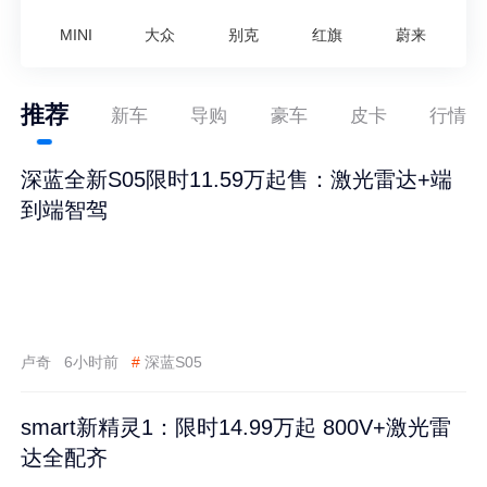
MINI
大众
别克
红旗
蔚来
推荐
新车
导购
豪车
皮卡
行情
深蓝全新S05限时11.59万起售：激光雷达+端
到端智驾
卢奇
6小时前
#
深蓝S05
smart新精灵1：限时14.99万起 800V+激光雷
达全配齐