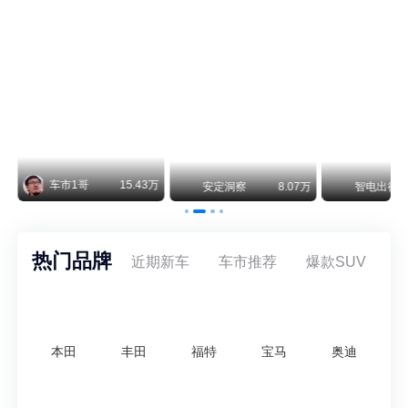
纵观鸿蒙智行一路走来的发展路径，很难得地走出了一条和当下车市截然不同的道路：不靠降价走量、不参与低端价格厮杀，始终以技术迭代、架构创新、智能化体验升级、整车品质突破作为核心驱动力，稳步实现产品价值向上、品牌价格带稳步攀升。
车市1哥
15.43万
万
安定洞察
8.07万
智电出行
热门品牌
近期新车
车市推荐
爆款SUV
本田
丰田
福特
宝马
奥迪