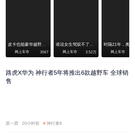
皮卡也能豪华越野！纵横F700上市，限时卖29.99万起
谁说女生驾驭不了大SUV？看我开问界M6驰骋坝上草原！
网上车市
网上车市
网上车市
3567
3.52万
路虎X华为 神行者5年将推出6款越野车 全球销
售
莫一西
20小时前
#
神行者8