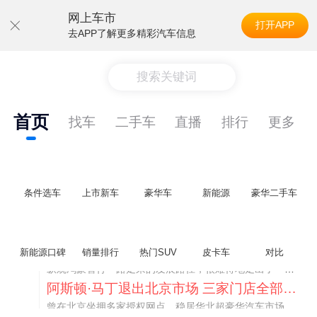
网上车市
打开APP
去APP了解更多精彩汽车信息
搜索关键词
首页
找车
二手车
直播
排行
更多
条件选车
上市新车
豪华车
新能源
豪华二手车
不要伤了余承东的心！不内卷价格的华为，弥足珍贵！
新能源口碑
销量排行
热门SUV
皮卡车
对比
纵观鸿蒙智行一路走来的发展路径，很难得地走出了一条和当下车市截然不同的道路：不靠降价走量、不参与低端价格厮杀，始终以技术迭代、架构创新、智能化体验升级、整车品质突破作为核心驱动力，稳步实现产品价值向上、品牌价格带稳步攀升。
阿斯顿·马丁退出北京市场 三家门店全部关闭
曾在北京坐拥多家授权网点、稳居华北超豪华汽车市场重要一席的阿斯顿·马丁，如今彻底走完了在北京新车零售的全部征程。
不要伤了余承东的心！不内卷价格的华为，弥足珍贵！