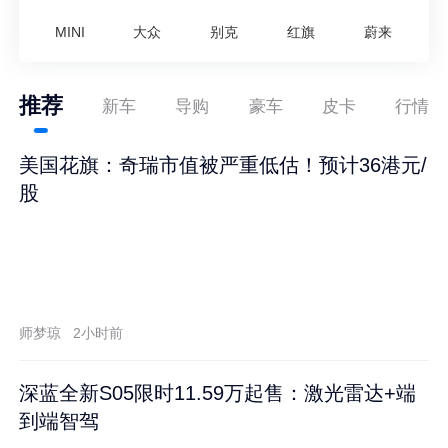
MINI
大众
别克
红旗
蔚来
推荐
新车
导购
豪车
皮卡
行情
美国花旗：奇瑞市值被严重低估！预计36港元/
股
师梦琼
2小时前
深蓝全新S05限时11.59万起售：激光雷达+端
到端智驾