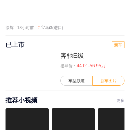
徐辉
18小时前
#
宝马i3(进口)
已上市
新车
奔驰E级
44.01-56.95万
指导价：
车型频道
新车图片
推荐小视频
更多