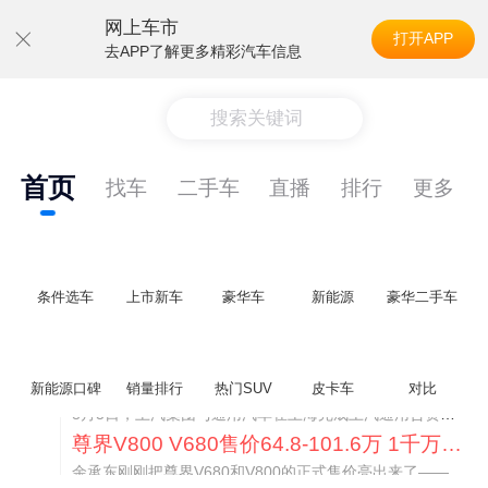
网上车市
打开APP
去APP了解更多精彩汽车信息
搜索关键词
首页
找车
二手车
直播
排行
更多
条件选车
上市新车
豪华车
新能源
豪华二手车
通用CEO缺席签约 3年未踏足中国 释放反常信号
新能源口碑
销量排行
热门SUV
皮卡车
对比
8月5日，上汽集团与通用汽车在上海完成上汽通用合资协议续约，合作周期一次性延长20年至2047年，这场关乎中美汽车标杆合资企业未来二十年走向的重磅签约仪式，备受全行业瞩目。
尊界V800 V680售价64.8-101.6万 1千万内最好的MPV
余承东刚刚把尊界V680和V800的正式售价亮出来了——64.8万起和76.6万起。对比预售时65-90万和80-120万的区间，起售价都往下调了一截，这个信号很明确：尊界想在百万级MPV市场尽快站稳脚跟。