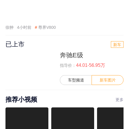
徐翀
4小时前
#
尊界V800
已上市
新车
奔驰E级
44.01-56.95万
指导价：
车型频道
新车图片
推荐小视频
更多