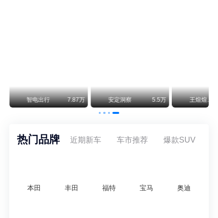
通用CEO缺席签约 3年未踏足中国 释放反常信号
8月5日，上汽集团与通用汽车在上海完成上汽通用合资协议续约，合作周期一次性延长20年至2047年，这场关乎中美汽车标杆合资企业未来二十年走向的重磅签约仪式，备受全行业瞩目。
万
智电出行
7.87万
安定洞察
5.5万
王煊煊的爱车日记
热门品牌
近期新车
车市推荐
爆款SUV
本田
丰田
福特
宝马
奥迪