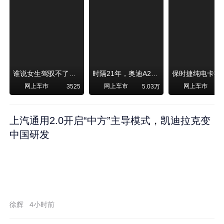
谁说女生驾驭不了大SUV？看我开问界M6驰骋坝上草原！
时隔21年，奥迪A2强势归来！
网上车市
网上车市
网上车市
3525
5.03万
1
上汽通用2.0开启“中方”主导模式，凯迪拉克变
中国研发
徐辉
4小时前