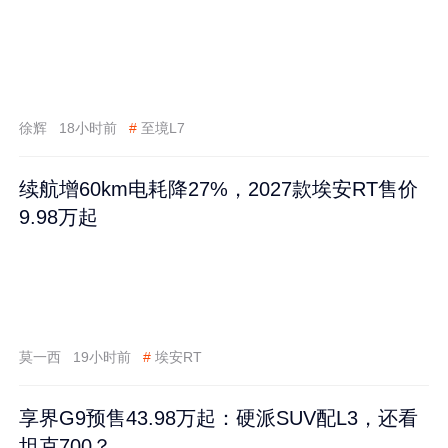
徐辉
18小时前
#
至境L7
续航增60km电耗降27%，2027款埃安RT售价
9.98万起
莫一西
19小时前
#
埃安RT
享界G9预售43.98万起：硬派SUV配L3，还看
坦克700？