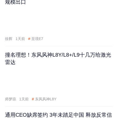
规模出口
徐辉
1天前
#
至境E7
撞名理想！东风风神L8Y/L8+/L9十几万给激光
雷达
师梦琼
1天前
#
东风风神L8Y
通用CEO缺席签约 3年未踏足中国 释放反常信