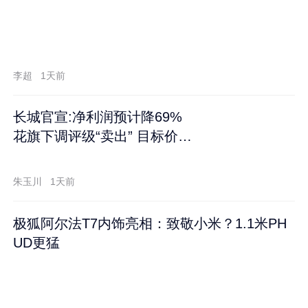
李超
1天前
长城官宣:净利润预计降69%
花旗下调评级“卖出” 目标价再
跌60%
朱玉川
1天前
极狐阿尔法T7内饰亮相：致敬小米？1.1米PH
UD更猛