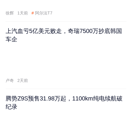
徐辉
1天前
#
阿尔法T7
上汽血亏5亿美元败走，奇瑞7500万抄底韩国
车企
卢奇
2天前
腾势Z9S预售31.98万起，1100km纯电续航破
纪录