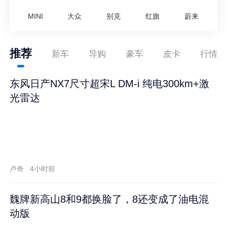
MINI
大众
别克
红旗
蔚来
推荐
新车
导购
豪车
皮卡
行情
东风日产NX7尺寸超宋L DM-i 纯电300km+激
光雷达
卢奇
4小时前
魏牌新高山8和9都换脸了，8还变成了油电混
动版