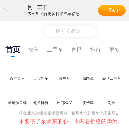
网上车市
打开APP
去APP了解更多精彩汽车信息
搜索关键词
首页
找车
二手车
直播
排行
更多
条件选车
上市新车
豪华车
新能源
豪华二手车
新能源口碑
销量排行
热门SUV
皮卡车
对比
不要伤了余承东的心！不内卷价格的华为，弥足珍贵！
纵观鸿蒙智行一路走来的发展路径，很难得地走出了一条和当下车市截然不同的道路：不靠降价走量、不参与低端价格厮杀，始终以技术迭代、架构创新、智能化体验升级、整车品质突破作为核心驱动力，稳步实现产品价值向上、品牌价格带稳步攀升。