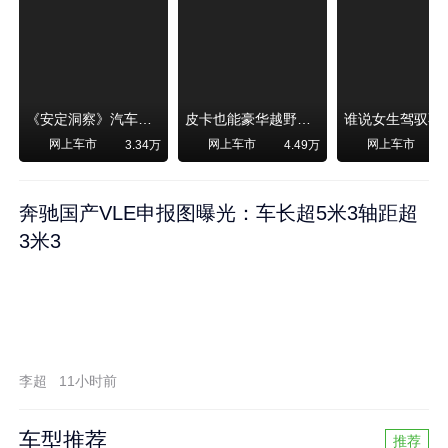
《安定洞察》汽车烧不烧油，和石油安全无关！
皮卡也能豪华越野！纵横F700上市，限时卖29.99万起
网上车市
网上车市
网上车市
3.34万
4.49万
奔驰国产VLE申报图曝光：车长超5米3轴距超
3米3
李超
11小时前
车型推荐
推荐