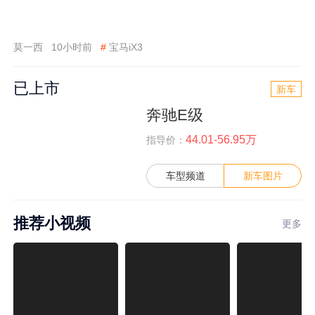
莫一西
10小时前
#
宝马iX3
已上市
新车
奔驰E级
44.01-56.95万
指导价：
车型频道
新车图片
推荐小视频
更多