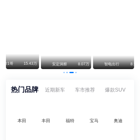
阿斯顿·马丁退出北京市场 三家门店全部关闭
曾在北京坐拥多家授权网点、稳居华北超豪华汽车市场重要一席的阿斯顿·马丁，如今彻底走完了在北京新车零售的全部征程。
不要伤了余承东的心！不内卷价格的华为，弥足珍贵！
纵观鸿蒙智行一路走来的发展路径，很难得地走出了一条和当下车市截然不同的道路：不靠降价走量、不参与低端价格厮杀，始终以技术迭代、架构创新、智能化体验升级、整车品质突破作为核心驱动力，稳步实现产品价值向上、品牌价格带稳步攀升。
万
安定洞察
8.07万
智电出行
8.54万
智电出行
热门品牌
近期新车
车市推荐
爆款SUV
本田
丰田
福特
宝马
奥迪