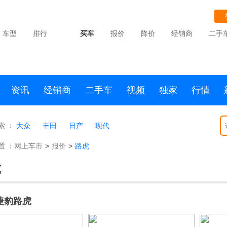
车型
排行
买车
报价
降价
经销商
二手
资讯
经销商
二手车
视频
独家
行情
索 ：
大众
丰田
日产
现代
置 ：
网上车市
>
报价
>
路虎
虎
捷豹路虎