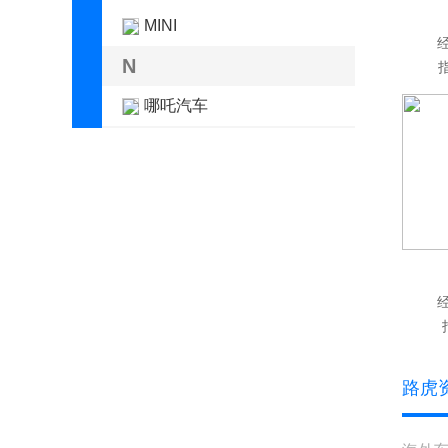
MINI
N
指
哪吒汽车
O
欧拉
P
Polestar极星
Q
启辰
启境
路虎
奇鲁汽车