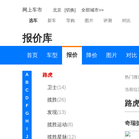
路虎
网上车市
北京
[切换]
全部城市>>
奇瑞捷豹路虎
选车
新车
导购
图片
评测
对比
揽胜极光
(3)
报价库
发现运动版
(3)
发现运动版新能源
(0)
报价
首页
车型
降价
图片
对比
揽胜极光新能源
(0)
A
路虎
热门搜
B
卫士
(14)
当前位
C
D
揽胜
(26)
路
F
发现
(13)
G
H
奇瑞
揽胜运动
(8)
I
J
揽胜星脉
(12)