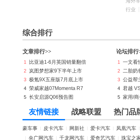
海外
庆铃汽车
行业
奇瑞
奇瑞新能源
综合排行
起亚
文章排行>>
论坛排行
R
1
比亚迪1-6月英国销量翻倍
1
一文看懂
RAM
2
岚图梦想家9下半年上市
2
二胎奶
3
极氪9X五座版7月底上市
3
公益帮
日产
4
荣威家越07Momenta R7
4
君越 V
荣威
5
长安启源Q06预告图
5
家用/
瑞驰汽车
友情链接
战略联盟
热门品
瑞风汽车
豪车事
皮卡汽车
网新社
爱卡汽车
凤凰汽车
|
|
|
|
|
睿蓝汽车
央广网汽车
千龙网汽车
爱奇艺汽车
珠宝之
|
|
|
|