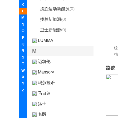
K
揽胜运动新能源
(0)
L
M
揽胜新能源
(0)
N
卫士新能源
(0)
O
P
LUMMA
Q
经
M
R
指
S
迈凯伦
T
路虎
W
Mansory
X
玛莎拉蒂
Y
Z
马自达
猛士
名爵