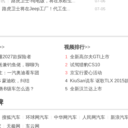
车讯
07-06
路虎卫士-纯电版，将在东欧生产，靠近乌克兰！
07-05
路虎卫士将在Jeep工厂！代工生产，还将推“卫士皮卡”
>>
视频排行>>
2027款探险者
1
全新高尔夫GTI上市
爸兼钓鱼佬，聊聊为
2
试驾猎豹CS10
主：一汽奥迪看车团
3
京宝行爱心活动
S 蒙迪欧，纠结
4
KiuSan说车 讴歌TLX 2015
商务B级车怎么选？
5
全新汉兰达上市
牌
搜狐汽车
环球网汽车
中华网汽车
人民网汽车
新浪汽
|
|
|
|
家
天极网
车云网
|
|