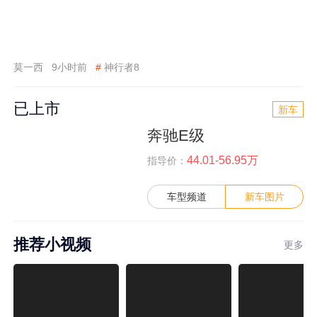
莫一西
9小时前
#
神行者8
已上市
新车
奔驰E级
44.01-56.95万
指导价：
车型频道
新车图片
推荐小视频
更多