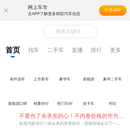
网上车市
打开APP
去APP了解更多精彩汽车信息
搜索关键词
首页
找车
二手车
直播
排行
更多
条件选车
上市新车
豪华车
新能源
豪华二手车
新能源口碑
销量排行
热门SUV
皮卡车
对比
不要伤了余承东的心！不内卷价格的华为，弥足珍贵！
纵观鸿蒙智行一路走来的发展路径，很难得地走出了一条和当下车市截然不同的道路：不靠降价走量、不参与低端价格厮杀，始终以技术迭代、架构创新、智能化体验升级、整车品质突破作为核心驱动力，稳步实现产品价值向上、品牌价格带稳步攀升。