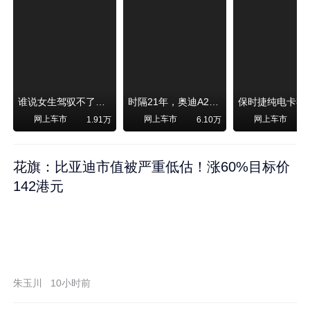
谁说女生驾驭不了大SUV？看我开问界M6驰骋坝上草原！
时隔21年，奥迪A2强势归来！
网上车市
网上车市
网上车市
1.91万
6.10万
1
花旗：比亚迪市值被严重低估！涨60%目标价
142港元
朱玉川
10小时前