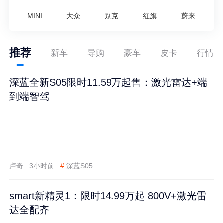
MINI
大众
别克
红旗
蔚来
推荐
新车
导购
豪车
皮卡
行情
深蓝全新S05限时11.59万起售：激光雷达+端
到端智驾
卢奇
3小时前
#
深蓝S05
smart新精灵1：限时14.99万起 800V+激光雷
达全配齐