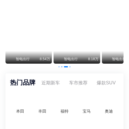
阿斯顿·马丁退出北京市场 三家门店全部关闭
曾在北京坐拥多家授权网点、稳居华北超豪华汽车市场重要一席的阿斯顿·马丁，如今彻底走完了在北京新车零售的全部征程。
不要伤了余承东的心！不内卷价格的华为，弥足珍贵！
纵观鸿蒙智行一路走来的发展路径，很难得地走出了一条和当下车市截然不同的道路：不靠降价走量、不参与低端价格厮杀，始终以技术迭代、架构创新、智能化体验升级、整车品质突破作为核心驱动力，稳步实现产品价值向上、品牌价格带稳步攀升。
万
智电出行
8.54万
智电出行
8.18万
智电出行
热门品牌
近期新车
车市推荐
爆款SUV
本田
丰田
福特
宝马
奥迪