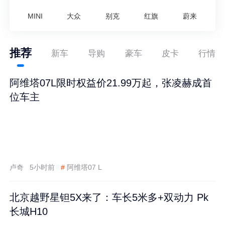
MINI
大众
别克
红旗
蔚来
推荐
新车
导购
豪车
皮卡
行情
阿维塔07L限时权益价21.99万起，张凌赫成首
位车主
卢奇
5小时前
#
阿维塔07 L
北京越野星钽5X来了：车长5米多+双动力 Pk
长城H10