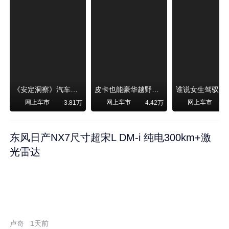
《安定洞察》汽车烧不烧油，和石油安全无关！
皮卡也能豪华越野！纵横F700上市，限时卖29.99万起
网上车市
网上车市
网上车市
3.81万
4.42万
东风日产NX7尺寸超宋L DM-i 纯电300km+激
光雷达
卢奇
1天前