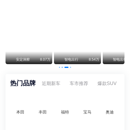
保时捷CEO证实：纯电718将复活！因为奥迪需要
保时捷新任CEO迈克尔·莱特斯最近接受德国《法兰克福汇报》采访，直接给纯电718项目吃了颗定心丸。之前外界传得沸沸扬扬，说这个项目可能推迟甚至取消，现在CEO亲自出面澄清：“关于电动718，我们已经得出结论，将会打造这款车型，因为这是经济上的最佳解决方案，也会是一款非常出色的汽车。”
阿维塔07L限时权益价21.99万起，张凌赫成首位车主
阿维塔07L今晚在杭州正式上市，全球品牌代言人张凌赫现场提车，成为这台车的第一位主人。三个版本：Elite纯电版22.99万，Max+后驱纯电版24.99万，Ultra三电机四驱版27.99万。
万
安定洞察
8.07万
智电出行
8.54万
智电出行
热门品牌
近期新车
车市推荐
爆款SUV
本田
丰田
福特
宝马
奥迪