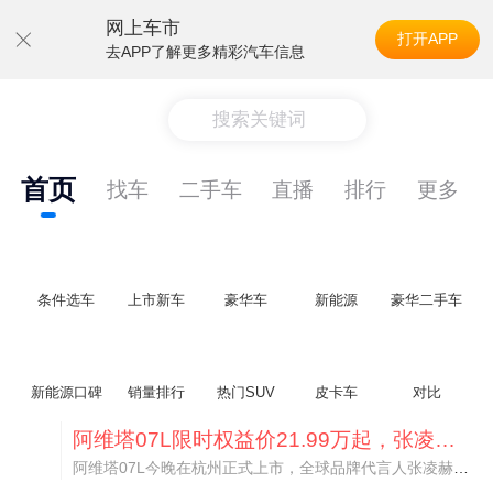
网上车市
打开APP
去APP了解更多精彩汽车信息
搜索关键词
首页
找车
二手车
直播
排行
更多
条件选车
上市新车
豪华车
新能源
豪华二手车
新能源口碑
销量排行
热门SUV
皮卡车
对比
阿维塔07L限时权益价21.99万起，张凌赫成首位车主
阿维塔07L今晚在杭州正式上市，全球品牌代言人张凌赫现场提车，成为这台车的第一位主人。三个版本：Elite纯电版22.99万，Max+后驱纯电版24.99万，Ultra三电机四驱版27.99万。