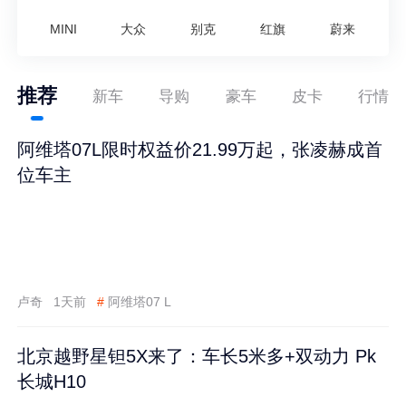
MINI
大众
别克
红旗
蔚来
推荐
新车
导购
豪车
皮卡
行情
阿维塔07L限时权益价21.99万起，张凌赫成首
位车主
卢奇
1天前
#
阿维塔07 L
北京越野星钽5X来了：车长5米多+双动力 Pk
长城H10