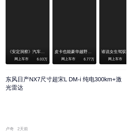
《安定洞察》汽车烧不烧油，和石油安全无关！
皮卡也能豪华越野！纵横F700上市，限时卖29.99万起
网上车市
网上车市
网上车市
6.03万
6.77万
东风日产NX7尺寸超宋L DM-i 纯电300km+激
光雷达
卢奇
2天前