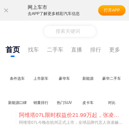
网上车市
打开APP
去APP了解更多精彩汽车信息
搜索关键词
首页
找车
二手车
直播
排行
更多
条件选车
上市新车
豪华车
新能源
豪华二手车
新能源口碑
销量排行
热门SUV
皮卡车
对比
阿维塔07L限时权益价21.99万起，张凌赫成首位车主
阿维塔07L今晚在杭州正式上市，全球品牌代言人张凌赫现场提车，成为这台车的第一位主人。三个版本：Elite纯电版22.99万，Max+后驱纯电版24.99万，Ultra三电机四驱版27.99万。