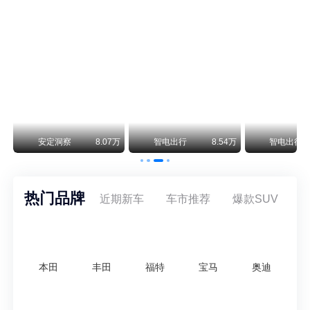
保时捷CEO证实：纯电718将复活！因为奥迪需要
保时捷新任CEO迈克尔·莱特斯最近接受德国《法兰克福汇报》采访，直接给纯电718项目吃了颗定心丸。之前外界传得沸沸扬扬，说这个项目可能推迟甚至取消，现在CEO亲自出面澄清：“关于电动718，我们已经得出结论，将会打造这款车型，因为这是经济上的最佳解决方案，也会是一款非常出色的汽车。”
阿维塔07L限时权益价21.99万起，张凌赫成首位车主
阿维塔07L今晚在杭州正式上市，全球品牌代言人张凌赫现场提车，成为这台车的第一位主人。三个版本：Elite纯电版22.99万，Max+后驱纯电版24.99万，Ultra三电机四驱版27.99万。
万
安定洞察
8.07万
智电出行
8.54万
智电出行
热门品牌
近期新车
车市推荐
爆款SUV
本田
丰田
福特
宝马
奥迪