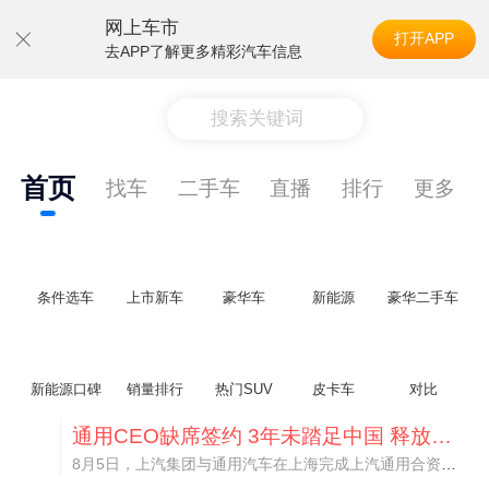
网上车市
打开APP
去APP了解更多精彩汽车信息
搜索关键词
首页
找车
二手车
直播
排行
更多
条件选车
上市新车
豪华车
新能源
豪华二手车
新能源口碑
销量排行
热门SUV
皮卡车
对比
通用CEO缺席签约 3年未踏足中国 释放反常信号
8月5日，上汽集团与通用汽车在上海完成上汽通用合资协议续约，合作周期一次性延长20年至2047年，这场关乎中美汽车标杆合资企业未来二十年走向的重磅签约仪式，备受全行业瞩目。