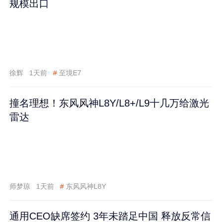
规模出口
徐辉
1天前
#
至境E7
撞名理想！东风风神L8Y/L8+/L9十几万给激光
雷达
师梦琼
1天前
#
东风风神L8Y
通用CEO缺席签约 3年未踏足中国 释放反常信