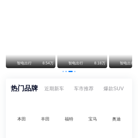
尊界V800 V680售价64.8-101.6万 1千万内最好的MPV
余承东刚刚把尊界V680和V800的正式售价亮出来了——64.8万起和76.6万起。对比预售时65-90万和80-120万的区间，起售价都往下调了一截，这个信号很明确：尊界想在百万级MPV市场尽快站稳脚跟。
通用CEO缺席签约 3年未踏足中国 释放反常信号
8月5日，上汽集团与通用汽车在上海完成上汽通用合资协议续约，合作周期一次性延长20年至2047年，这场关乎中美汽车标杆合资企业未来二十年走向的重磅签约仪式，备受全行业瞩目。
万
智电出行
8.54万
智电出行
8.18万
智电出行
热门品牌
近期新车
车市推荐
爆款SUV
本田
丰田
福特
宝马
奥迪