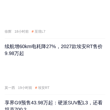
徐辉
18小时前
#
至境L7
续航增60km电耗降27%，2027款埃安RT售价
9.98万起
莫一西
19小时前
#
埃安RT
享界G9预售43.98万起：硬派SUV配L3，还看
坦克700？