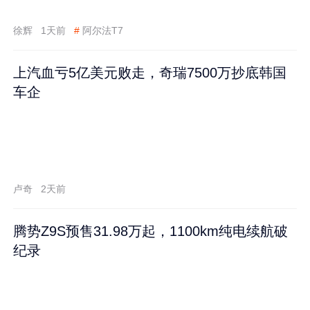
徐辉
1天前
#
阿尔法T7
上汽血亏5亿美元败走，奇瑞7500万抄底韩国
车企
卢奇
2天前
腾势Z9S预售31.98万起，1100km纯电续航破
纪录