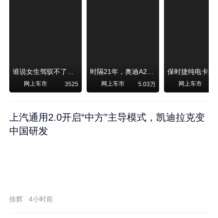
谁说女生驾驭不了大SUV？看我开问界M6驰骋坝上草原！
时隔21年，奥迪A2强势归来！
网上车市
网上车市
网上车市
3525
5.03万
1
上汽通用2.0开启“中方”主导模式，凯迪拉克变
中国研发
徐辉
4小时前