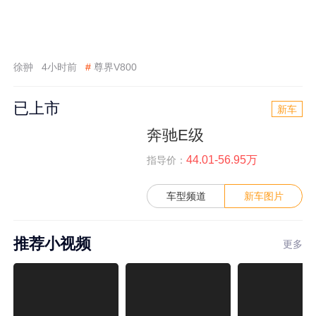
徐翀
4小时前
#
尊界V800
已上市
新车
奔驰E级
44.01-56.95万
指导价：
车型频道
新车图片
推荐小视频
更多