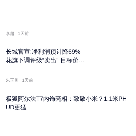
李超
1天前
长城官宣:净利润预计降69%
花旗下调评级“卖出” 目标价再
跌60%
朱玉川
1天前
极狐阿尔法T7内饰亮相：致敬小米？1.1米PH
UD更猛