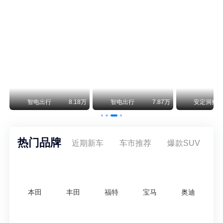
尊界V800 V680售价64.8-101.6万 1千万内最好的MPV
余承东刚刚把尊界V680和V800的正式售价亮出来了——64.8万起和76.6万起。对比预售时65-90万和80-120万的区间，起售价都往下调了一截，这个信号很明确：尊界想在百万级MPV市场尽快站稳脚跟。
通用CEO缺席签约 3年未踏足中国 释放反常信号
8月5日，上汽集团与通用汽车在上海完成上汽通用合资协议续约，合作周期一次性延长20年至2047年，这场关乎中美汽车标杆合资企业未来二十年走向的重磅签约仪式，备受全行业瞩目。
万
智电出行
8.18万
智电出行
7.87万
安定洞察
热门品牌
近期新车
车市推荐
爆款SUV
本田
丰田
福特
宝马
奥迪