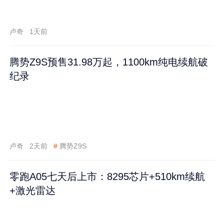
卢奇
1天前
腾势Z9S预售31.98万起，1100km纯电续航破
纪录
卢奇
2天前
#
腾势Z9S
零跑A05七天后上市：8295芯片+510km续航
+激光雷达