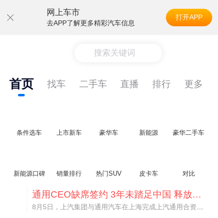
网上车市
打开APP
去APP了解更多精彩汽车信息
搜索关键词
首页
找车
二手车
直播
排行
更多
条件选车
上市新车
豪华车
新能源
豪华二手车
新能源口碑
销量排行
热门SUV
皮卡车
对比
通用CEO缺席签约 3年未踏足中国 释放反常信号
8月5日，上汽集团与通用汽车在上海完成上汽通用合资协议续约，合作周期一次性延长20年至2047年，这场关乎中美汽车标杆合资企业未来二十年走向的重磅签约仪式，备受全行业瞩目。