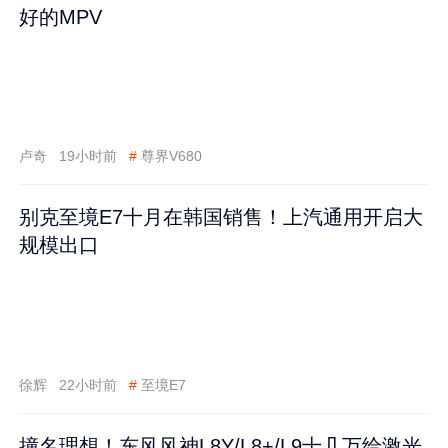
好的MPV
卢奇
19小时前
#
尊界V680
别克至境E7十月在韩国销售！上汽通用开启大
规模出口
徐辉
22小时前
#
至境E7
撞名理想！东风风神L8Y/L8+/L9十几万给激光