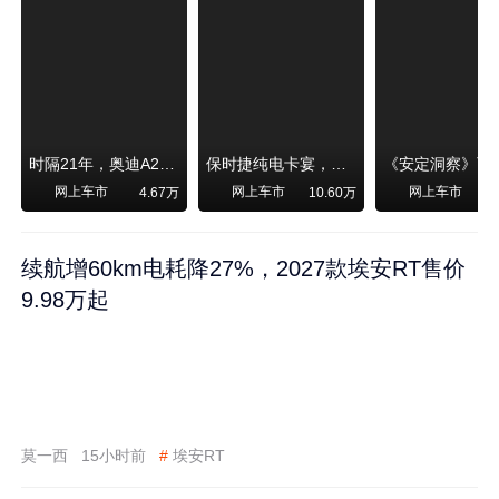
时隔21年，奥迪A2强势归来！
保时捷纯电卡宴，跑赛道！比超级跑车性能还强，动力、刹车竟然没有热衰减
网上车市
网上车市
网上车市
4.67万
10.60万
续航增60km电耗降27%，2027款埃安RT售价
9.98万起
莫一西
15小时前
#
埃安RT