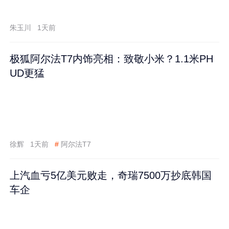
跌60%
朱玉川
1天前
极狐阿尔法T7内饰亮相：致敬小米？1.1米PH
UD更猛
徐辉
1天前
#
阿尔法T7
上汽血亏5亿美元败走，奇瑞7500万抄底韩国
车企