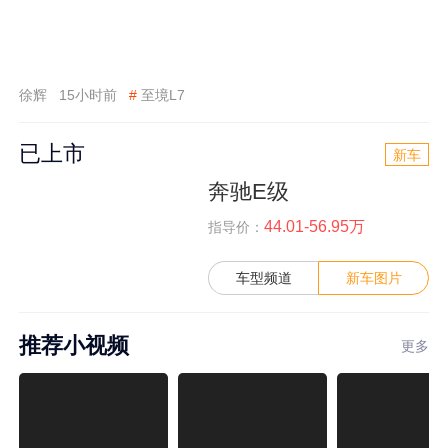
徐辉
15小时前
#
至境L7
已上市
新车
奔驰E级
44.01-56.95万
指导价：
车型频道
新车图片
推荐小视频
更多