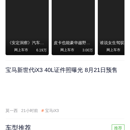
《安定洞察》汽车烧不烧油，和石油安全无关！
皮卡也能豪华越野！纵横F700上市，限时卖29.99万起
网上车市
网上车市
网上车市
6.19万
3.00万
宝马新世代iX3 40L证件照曝光 8月21日预售
莫一西
21小时前
#
宝马iX3
车型推荐
推荐