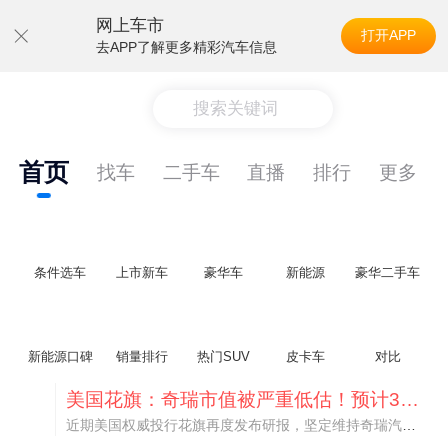
网上车市
打开APP
去APP了解更多精彩汽车信息
搜索关键词
首页
找车
二手车
直播
排行
更多
条件选车
上市新车
豪华车
新能源
豪华二手车
新能源口碑
销量排行
热门SUV
皮卡车
对比
美国花旗：奇瑞市值被严重低估！预计36港元/股
近期美国权威投行花旗再度发布研报，坚定维持奇瑞汽车（09973.HK）买入评级，将其合理目标价定格在36港元/股。对照公司最新25.46港元的二级市场现价，这一目标价意味着股价存在41.4%的可观上行空间，花旗直言，当前资本市场受短期市场情绪、国内车市价格战扰动，明显低估了奇瑞长期价值与全球化成长潜力。