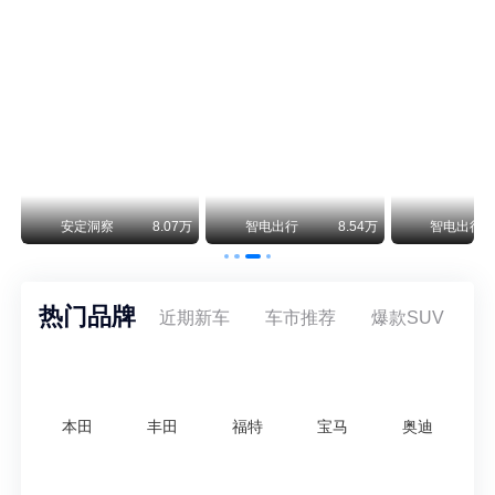
smart精灵2实拍：车长2米76轴距1米87，车重1.1吨
smart fortwo的纯电继任者终于有实车了。smart精灵2号出现在工信部最新一批申报目录中，外观和概念车几乎一模一样，量产还原度相当高。
美国花旗：奇瑞市值被严重低估！预计36港元/股
近期美国权威投行花旗再度发布研报，坚定维持奇瑞汽车（09973.HK）买入评级，将其合理目标价定格在36港元/股。对照公司最新25.46港元的二级市场现价，这一目标价意味着股价存在41.4%的可观上行空间，花旗直言，当前资本市场受短期市场情绪、国内车市价格战扰动，明显低估了奇瑞长期价值与全球化成长潜力。
万
安定洞察
8.07万
智电出行
8.54万
智电出行
热门品牌
近期新车
车市推荐
爆款SUV
本田
丰田
福特
宝马
奥迪