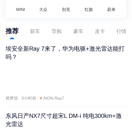
MINI
大众
别克
红旗
蔚来
推荐
新车
导购
豪车
皮卡
行情
埃安全新Ray 7来了，华为电驱+激光雷达能打
吗？
师梦琼
3小时前
#
AION Ray7
东风日产NX7尺寸超宋L DM-i 纯电300km+激
光雷达