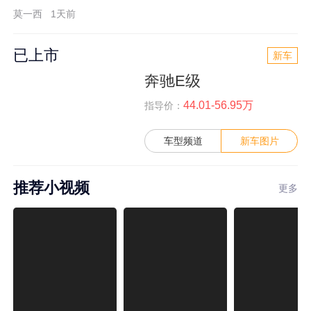
莫一西
1天前
已上市
新车
奔驰E级
44.01-56.95万
指导价：
车型频道
新车图片
推荐小视频
更多