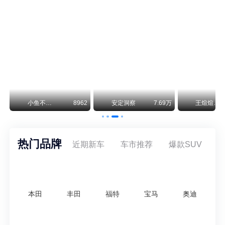
保时捷CEO证实：纯电718将复活！因为奥迪需要
保时捷新任CEO迈克尔·莱特斯最近接受德国《法兰克福汇报》采访，直接给纯电718项目吃了颗定心丸。之前外界传得沸沸扬扬，说这个项目可能推迟甚至取消，现在CEO亲自出面澄清：“关于电动718，我们已经得出结论，将会打造这款车型，因为这是经济上的最佳解决方案，也会是一款非常出色的汽车。”
神行者目标年销30万辆，要把路虎销量翻倍
路虎品牌全球一年卖多少？大约38万辆。也就是说，这个刚复活的新能源品牌，目标是干到路虎全球销量的八成。如果真能跑到30万辆，两者加起来就是68万辆——比现在路虎单独的数字，翻了接近一倍！说“再造一个路虎”，真不夸张。
万
小鱼不刹车
8962
安定洞察
7.69万
王煊煊的爱车日记
热门品牌
近期新车
车市推荐
爆款SUV
本田
丰田
福特
宝马
奥迪