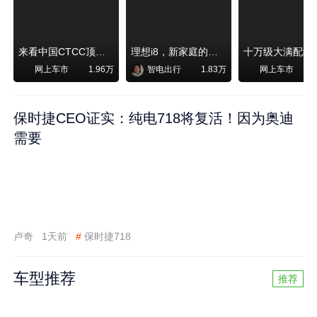
来看中国CTCC顶级赛事艾瑞泽8 pro赛车如何脱颖而出
理想i8，新家庭的刚需
网上车市
智电出行
网上车市
1.96万
1.83万
保时捷CEO证实：纯电718将复活！因为奥迪
需要
卢奇
1天前
#
保时捷718
车型推荐
推荐