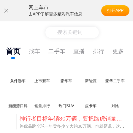
网上车市
打开APP
去APP了解更多精彩汽车信息
搜索关键词
首页
找车
二手车
直播
排行
更多
条件选车
上市新车
豪华车
新能源
豪华二手车
新能源口碑
销量排行
热门SUV
皮卡车
对比
神行者目标年销30万辆，要把路虎销量翻倍
路虎品牌全球一年卖多少？大约38万辆。也就是说，这个刚复活的新能源品牌，目标是干到路虎全球销量的八成。如果真能跑到30万辆，两者加起来就是68万辆——比现在路虎单独的数字，翻了接近一倍！说“再造一个路虎”，真不夸张。