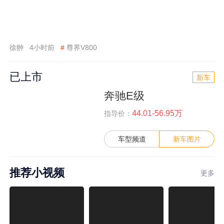
徐翀
4小时前
#
尊界V800
已上市
新车
奔驰E级
44.01-56.95万
指导价：
车型频道
新车图片
推荐小视频
更多