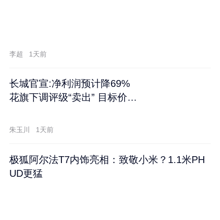
李超
1天前
长城官宣:净利润预计降69%
花旗下调评级“卖出” 目标价再
跌60%
朱玉川
1天前
极狐阿尔法T7内饰亮相：致敬小米？1.1米PH
UD更猛