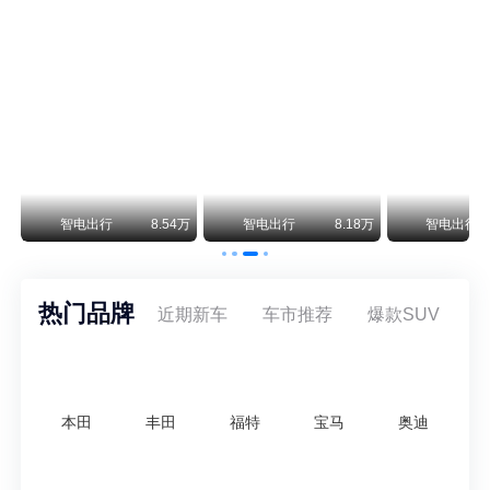
尊界V800 V680售价64.8-101.6万 1千万内最好的MPV
余承东刚刚把尊界V680和V800的正式售价亮出来了——64.8万起和76.6万起。对比预售时65-90万和80-120万的区间，起售价都往下调了一截，这个信号很明确：尊界想在百万级MPV市场尽快站稳脚跟。
通用CEO缺席签约 3年未踏足中国 释放反常信号
8月5日，上汽集团与通用汽车在上海完成上汽通用合资协议续约，合作周期一次性延长20年至2047年，这场关乎中美汽车标杆合资企业未来二十年走向的重磅签约仪式，备受全行业瞩目。
万
智电出行
8.54万
智电出行
8.18万
智电出行
热门品牌
近期新车
车市推荐
爆款SUV
本田
丰田
福特
宝马
奥迪