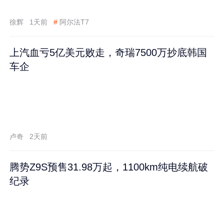
徐辉
1天前
#
阿尔法T7
上汽血亏5亿美元败走，奇瑞7500万抄底韩国
车企
卢奇
2天前
腾势Z9S预售31.98万起，1100km纯电续航破
纪录