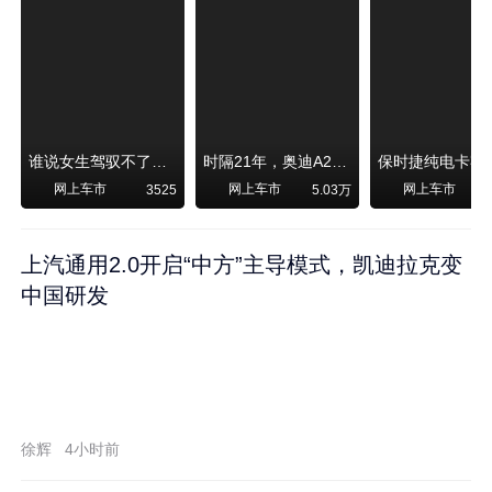
谁说女生驾驭不了大SUV？看我开问界M6驰骋坝上草原！
时隔21年，奥迪A2强势归来！
网上车市
网上车市
网上车市
3525
5.03万
1
上汽通用2.0开启“中方”主导模式，凯迪拉克变
中国研发
徐辉
4小时前