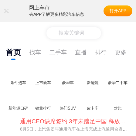
网上车市
打开APP
去APP了解更多精彩汽车信息
搜索关键词
首页
找车
二手车
直播
排行
更多
条件选车
上市新车
豪华车
新能源
豪华二手车
新能源口碑
销量排行
热门SUV
皮卡车
对比
通用CEO缺席签约 3年未踏足中国 释放反常信号
8月5日，上汽集团与通用汽车在上海完成上汽通用合资协议续约，合作周期一次性延长20年至2047年，这场关乎中美汽车标杆合资企业未来二十年走向的重磅签约仪式，备受全行业瞩目。