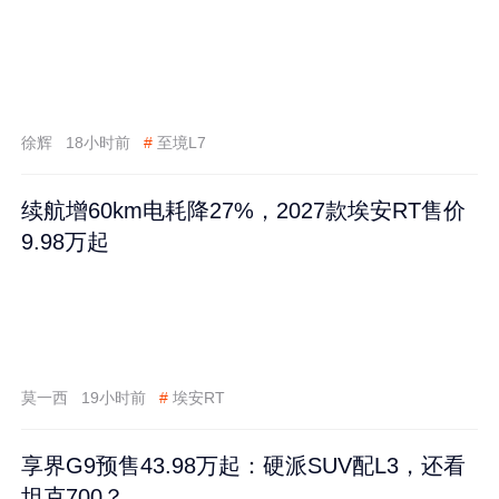
徐辉
18小时前
#
至境L7
续航增60km电耗降27%，2027款埃安RT售价
9.98万起
莫一西
19小时前
#
埃安RT
享界G9预售43.98万起：硬派SUV配L3，还看
坦克700？