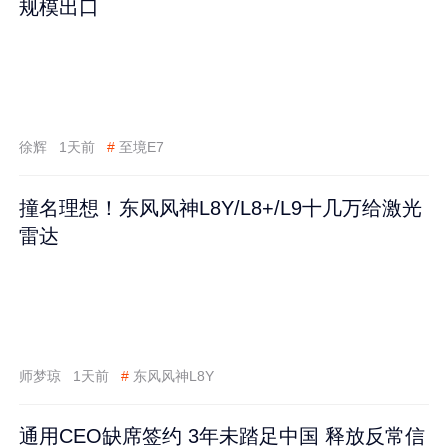
规模出口
徐辉
1天前
#
至境E7
撞名理想！东风风神L8Y/L8+/L9十几万给激光
雷达
师梦琼
1天前
#
东风风神L8Y
通用CEO缺席签约 3年未踏足中国 释放反常信