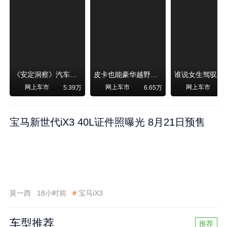
《安定洞察》汽车烧不烧油，和石油安全无关！
皮卡也能豪华越野！纵横F700上市，限时卖29.99万起
网上车市
网上车市
网上车市
5.39万
6.65万
宝马新世代iX3 40L证件照曝光 8月21日预售
莫一西
18小时前
#
宝马iX3
车型推荐
推荐