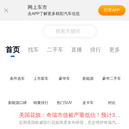
网上车市
打开APP
去APP了解更多精彩汽车信息
搜索关键词
首页
找车
二手车
直播
排行
更多
条件选车
上市新车
豪华车
新能源
豪华二手车
新能源口碑
销量排行
热门SUV
皮卡车
对比
美国花旗：奇瑞市值被严重低估！预计36港元/股
近期美国权威投行花旗再度发布研报，坚定维持奇瑞汽车（09973.HK）买入评级，将其合理目标价定格在36港元/股。对照公司最新25.46港元的二级市场现价，这一目标价意味着股价存在41.4%的可观上行空间，花旗直言，当前资本市场受短期市场情绪、国内车市价格战扰动，明显低估了奇瑞长期价值与全球化成长潜力。