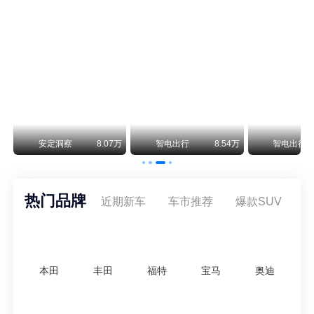
smart精灵2实拍：车长2米76轴距1米87，车重1.1吨
smart fortwo的纯电继任者终于有实车了。smart精灵2号出现在工信部最新一批申报目录中，外观和概念车几乎一模一样，量产还原度相当高。
美国花旗：奇瑞市值被严重低估！预计36港元/股
近期美国权威投行花旗再度发布研报，坚定维持奇瑞汽车（09973.HK）买入评级，将其合理目标价定格在36港元/股。对照公司最新25.46港元的二级市场现价，这一目标价意味着股价存在41.4%的可观上行空间，花旗直言，当前资本市场受短期市场情绪、国内车市价格战扰动，明显低估了奇瑞长期价值与全球化成长潜力。
万
安定洞察
8.07万
智电出行
8.54万
智电出行
热门品牌
近期新车
车市推荐
爆款SUV
本田
丰田
福特
宝马
奥迪