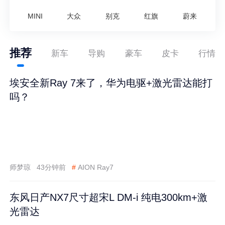
MINI
大众
别克
红旗
蔚来
推荐
新车
导购
豪车
皮卡
行情
埃安全新Ray 7来了，华为电驱+激光雷达能打
吗？
师梦琼
43分钟前
#
AION Ray7
东风日产NX7尺寸超宋L DM-i 纯电300km+激
光雷达