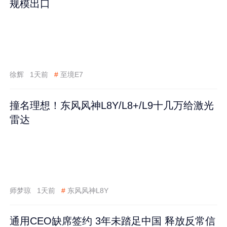
规模出口
徐辉
1天前
#
至境E7
撞名理想！东风风神L8Y/L8+/L9十几万给激光
雷达
师梦琼
1天前
#
东风风神L8Y
通用CEO缺席签约 3年未踏足中国 释放反常信