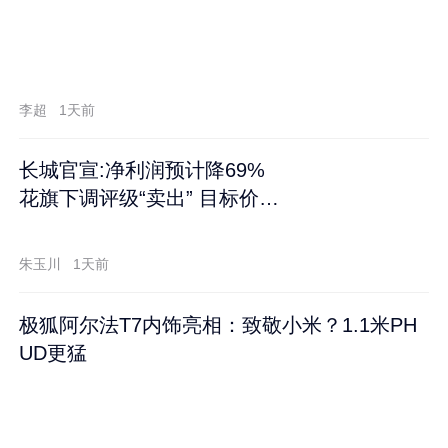
李超
1天前
长城官宣:净利润预计降69%
花旗下调评级“卖出” 目标价再
跌60%
朱玉川
1天前
极狐阿尔法T7内饰亮相：致敬小米？1.1米PH
UD更猛