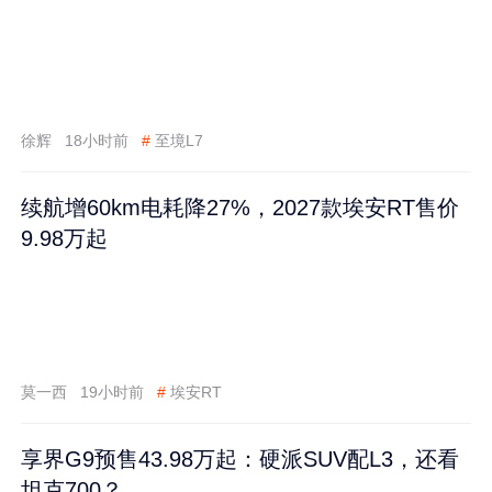
徐辉
18小时前
#
至境L7
续航增60km电耗降27%，2027款埃安RT售价
9.98万起
莫一西
19小时前
#
埃安RT
享界G9预售43.98万起：硬派SUV配L3，还看
坦克700？