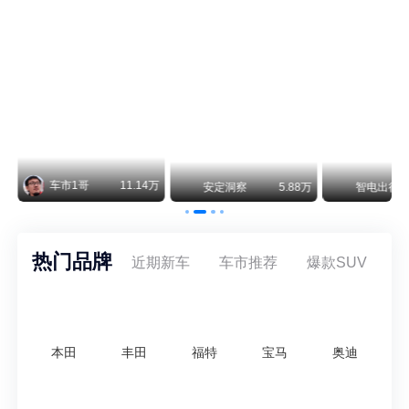
尊界V800 V680售价64.8-101.6万 1千万内最好的MPV
余承东刚刚把尊界V680和V800的正式售价亮出来了——64.8万起和76.6万起。对比预售时65-90万和80-120万的区间，起售价都往下调了一截，这个信号很明确：尊界想在百万级MPV市场尽快站稳脚跟。
通用CEO缺席签约 3年未踏足中国 释放反常信号
8月5日，上汽集团与通用汽车在上海完成上汽通用合资协议续约，合作周期一次性延长20年至2047年，这场关乎中美汽车标杆合资企业未来二十年走向的重磅签约仪式，备受全行业瞩目。
万
智电出行
8.54万
智电出行
8.18万
智电出行
热门品牌
近期新车
车市推荐
爆款SUV
本田
丰田
福特
宝马
奥迪