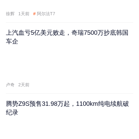
徐辉
1天前
#
阿尔法T7
上汽血亏5亿美元败走，奇瑞7500万抄底韩国
车企
卢奇
2天前
腾势Z9S预售31.98万起，1100km纯电续航破
纪录