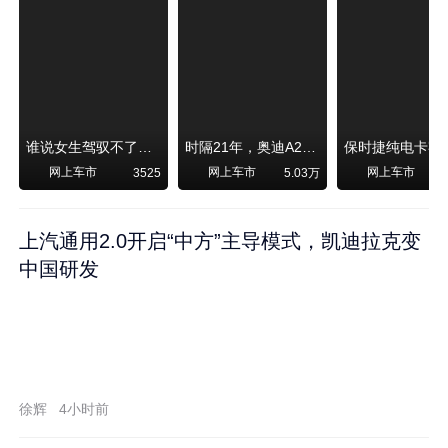
谁说女生驾驭不了大SUV？看我开问界M6驰骋坝上草原！
时隔21年，奥迪A2强势归来！
网上车市
网上车市
网上车市
3525
5.03万
1
上汽通用2.0开启“中方”主导模式，凯迪拉克变
中国研发
徐辉
4小时前