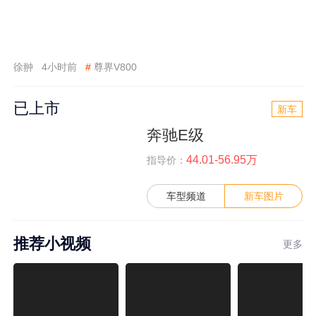
徐翀
4小时前
#
尊界V800
已上市
新车
奔驰E级
44.01-56.95万
指导价：
车型频道
新车图片
推荐小视频
更多