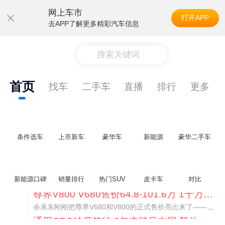
网上车市
打开APP
去APP了解更多精彩汽车信息
搜索关键词
首页
找车
二手车
直播
排行
更多
条件选车
上市新车
豪华车
新能源
豪华二手车
新能源口碑
销量排行
热门SUV
皮卡车
对比
通用CEO缺席签约 3年未踏足中国 释放反常信号
8月5日，上汽集团与通用汽车在上海完成上汽通用合资协议续约，合作周期一次性延长20年至2047年，这场关乎中美汽车标杆合资企业未来二十年走向的重磅签约仪式，备受全行业瞩目。