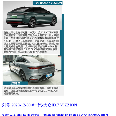
刘佟
2023-12-30
#
一汽-大众ID.7 VIZZION
2.5L“大排”日系SUV，斯巴鲁旭豹和马自达CX-50怎么选？