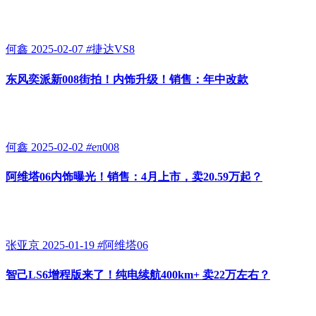
何鑫
2025-02-07
#
捷达VS8
东风奕派新008街拍！内饰升级！销售：年中改款
何鑫
2025-02-02
#
eπ008
阿维塔06内饰曝光！销售：4月上市，卖20.59万起？
张亚京
2025-01-19
#
阿维塔06
智己LS6增程版来了！纯电续航400km+ 卖22万左右？