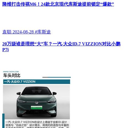
降维打击传祺M6！24款北京现代库斯途提前锁定“爆款”
袁聪
2024-08-28
#
库斯途
20万级谁是理想“大”车？一汽-大众ID.7 VIZZION对比小鹏
P7i