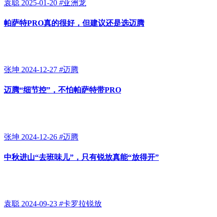
袁聪
2025-01-20
#
亚洲龙
帕萨特PRO真的很好，但建议还是选迈腾
张坤
2024-12-27
#
迈腾
迈腾“细节控”，不怕帕萨特带PRO
张坤
2024-12-26
#
迈腾
中秋进山“去班味儿”，只有锐放真能“放得开”
袁聪
2024-09-23
#
卡罗拉锐放