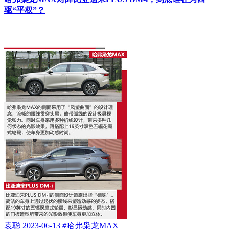
驱“平权”？
袁聪
2023-06-13
#
哈弗枭龙MAX