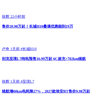
徐辉
22小时前
售价20.98万起！长城H10叠满优惠能到19万
卢奇
1天前
#
长城H10
别克至境L7纯电预售16.99万起 6C超充+702km续航
徐辉
1天前
#
至境L7
续航增60km电耗降27%，2027款埃安RT售价9.98万起