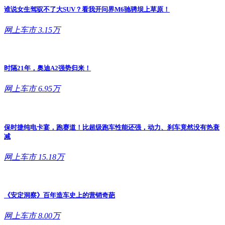
谁说女生驾驭不了大SUV？看我开问界M6驰骋坝上草原！
网上车市
3.15万
时隔21年，奥迪A2强势归来！
网上车市
6.95万
保时捷纯电卡宴，跑赛道！比超级跑车性能还强，动力、刹车竟然没有热衰
减
网上车市
15.18万
《安定洞察》百年造车史上的营销奇葩
网上车市
8.00万