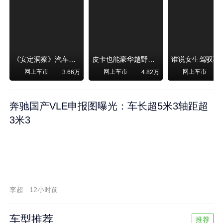
《安定洞察》汽车烧不烧油，和石油安全无关！
皮卡也能豪华越野！纵横F700上市，限时卖29.99万起
网上车市
网上车市
网上车市
3.66万
4.82万
奔驰国产VLE申报图曝光：车长超5米3轴距超
3米3
李超
12小时前
车型推荐
推荐