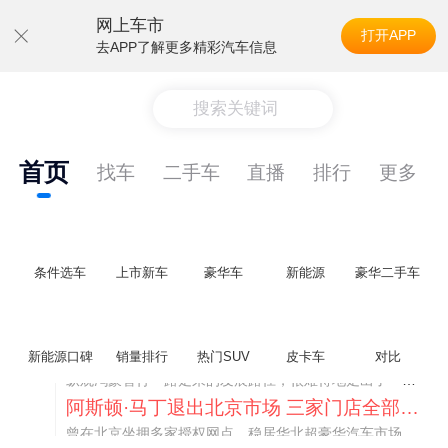
网上车市
打开APP
去APP了解更多精彩汽车信息
搜索关键词
首页
找车
二手车
直播
排行
更多
条件选车
上市新车
豪华车
新能源
豪华二手车
不要伤了余承东的心！不内卷价格的华为，弥足珍贵！
新能源口碑
销量排行
热门SUV
皮卡车
对比
纵观鸿蒙智行一路走来的发展路径，很难得地走出了一条和当下车市截然不同的道路：不靠降价走量、不参与低端价格厮杀，始终以技术迭代、架构创新、智能化体验升级、整车品质突破作为核心驱动力，稳步实现产品价值向上、品牌价格带稳步攀升。
阿斯顿·马丁退出北京市场 三家门店全部关闭
曾在北京坐拥多家授权网点、稳居华北超豪华汽车市场重要一席的阿斯顿·马丁，如今彻底走完了在北京新车零售的全部征程。