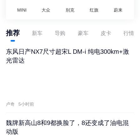
MINI
大众
别克
红旗
蔚来
推荐
新车
导购
豪车
皮卡
行情
东风日产NX7尺寸超宋L DM-i 纯电300km+激
光雷达
卢奇
5小时前
魏牌新高山8和9都换脸了，8还变成了油电混
动版