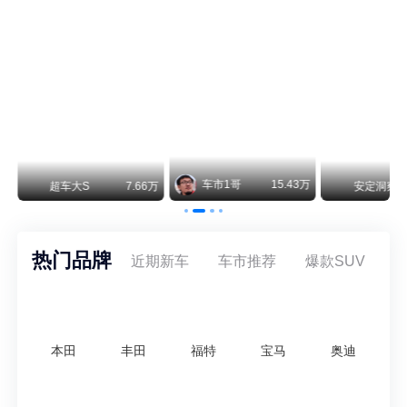
不要伤了余承东的心！不内卷价格的华为，弥足珍贵！
纵观鸿蒙智行一路走来的发展路径，很难得地走出了一条和当下车市截然不同的道路：不靠降价走量、不参与低端价格厮杀，始终以技术迭代、架构创新、智能化体验升级、整车品质突破作为核心驱动力，稳步实现产品价值向上、品牌价格带稳步攀升。
车市1哥
15.43万
万
超车大S
7.66万
安定洞察
热门品牌
近期新车
车市推荐
爆款SUV
本田
丰田
福特
宝马
奥迪