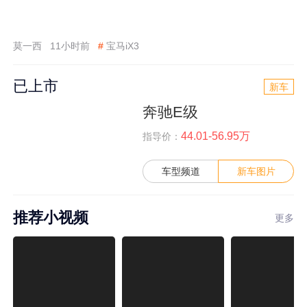
莫一西
11小时前
#
宝马iX3
已上市
新车
奔驰E级
44.01-56.95万
指导价：
车型频道
新车图片
推荐小视频
更多