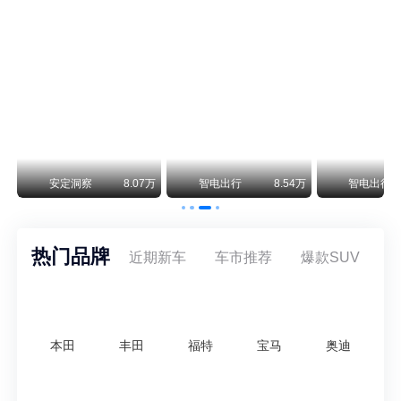
smart精灵2实拍：车长2米76轴距1米87，车重1.1吨
smart fortwo的纯电继任者终于有实车了。smart精灵2号出现在工信部最新一批申报目录中，外观和概念车几乎一模一样，量产还原度相当高。
美国花旗：奇瑞市值被严重低估！预计36港元/股
近期美国权威投行花旗再度发布研报，坚定维持奇瑞汽车（09973.HK）买入评级，将其合理目标价定格在36港元/股。对照公司最新25.46港元的二级市场现价，这一目标价意味着股价存在41.4%的可观上行空间，花旗直言，当前资本市场受短期市场情绪、国内车市价格战扰动，明显低估了奇瑞长期价值与全球化成长潜力。
万
安定洞察
8.07万
智电出行
8.54万
智电出行
热门品牌
近期新车
车市推荐
爆款SUV
本田
丰田
福特
宝马
奥迪