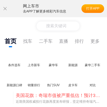
网上车市
打开APP
去APP了解更多精彩汽车信息
搜索关键词
首页
找车
二手车
直播
排行
更多
条件选车
上市新车
豪华车
新能源
豪华二手车
新能源口碑
销量排行
热门SUV
皮卡车
对比
美国花旗：奇瑞市值被严重低估！预计36港元/股
近期美国权威投行花旗再度发布研报，坚定维持奇瑞汽车（09973.HK）买入评级，将其合理目标价定格在36港元/股。对照公司最新25.46港元的二级市场现价，这一目标价意味着股价存在41.4%的可观上行空间，花旗直言，当前资本市场受短期市场情绪、国内车市价格战扰动，明显低估了奇瑞长期价值与全球化成长潜力。