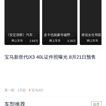
《安定洞察》汽车烧不烧油，和石油安全无关！
皮卡也能豪华越野！纵横F700上市，限时卖29.99万起
网上车市
网上车市
网上车市
2.84万
3.39万
宝马新世代iX3 40L证件照曝光 8月21日预售
莫一西
1天前
#
宝马iX3
车型推荐
推荐