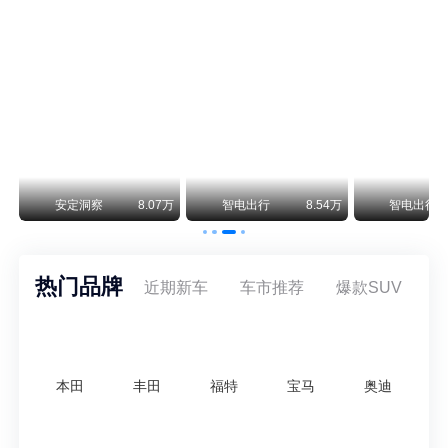
保时捷CEO证实：纯电718将复活！因为奥迪需要
保时捷新任CEO迈克尔·莱特斯最近接受德国《法兰克福汇报》采访，直接给纯电718项目吃了颗定心丸。之前外界传得沸沸扬扬，说这个项目可能推迟甚至取消，现在CEO亲自出面澄清：“关于电动718，我们已经得出结论，将会打造这款车型，因为这是经济上的最佳解决方案，也会是一款非常出色的汽车。”
阿维塔07L限时权益价21.99万起，张凌赫成首位车主
阿维塔07L今晚在杭州正式上市，全球品牌代言人张凌赫现场提车，成为这台车的第一位主人。三个版本：Elite纯电版22.99万，Max+后驱纯电版24.99万，Ultra三电机四驱版27.99万。
万
安定洞察
8.07万
智电出行
8.54万
智电出行
热门品牌
近期新车
车市推荐
爆款SUV
本田
丰田
福特
宝马
奥迪