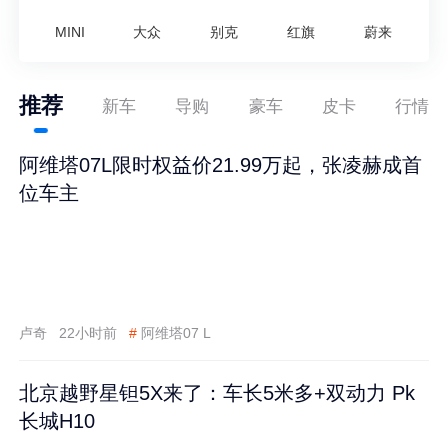
MINI
大众
别克
红旗
蔚来
推荐
新车
导购
豪车
皮卡
行情
阿维塔07L限时权益价21.99万起，张凌赫成首
位车主
卢奇
22小时前
#
阿维塔07 L
北京越野星钽5X来了：车长5米多+双动力 Pk
长城H10