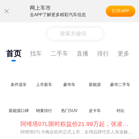
网上车市
打开APP
去APP了解更多精彩汽车信息
搜索关键词
首页
找车
二手车
直播
排行
更多
条件选车
上市新车
豪华车
新能源
豪华二手车
新能源口碑
销量排行
热门SUV
皮卡车
对比
阿维塔07L限时权益价21.99万起，张凌赫成首位车主
阿维塔07L今晚在杭州正式上市，全球品牌代言人张凌赫现场提车，成为这台车的第一位主人。三个版本：Elite纯电版22.99万，Max+后驱纯电版24.99万，Ultra三电机四驱版27.99万。