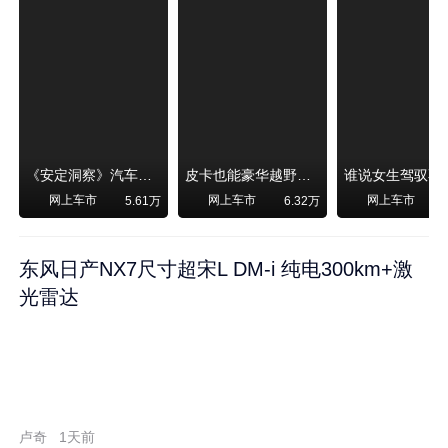
《安定洞察》汽车烧不烧油，和石油安全无关！
皮卡也能豪华越野！纵横F700上市，限时卖29.99万起
网上车市
网上车市
网上车市
5.61万
6.32万
东风日产NX7尺寸超宋L DM-i 纯电300km+激
光雷达
卢奇
1天前