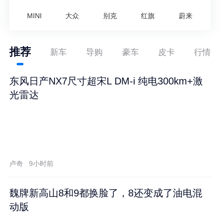
MINI
大众
别克
红旗
蔚来
推荐
新车
导购
豪车
皮卡
行情
东风日产NX7尺寸超宋L DM-i 纯电300km+激
光雷达
卢奇
9小时前
魏牌新高山8和9都换脸了，8还变成了油电混
动版