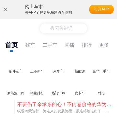
网上车市
打开APP
去APP了解更多精彩汽车信息
搜索关键词
首页
找车
二手车
直播
排行
更多
条件选车
上市新车
豪华车
新能源
豪华二手车
新能源口碑
销量排行
热门SUV
皮卡车
对比
不要伤了余承东的心！不内卷价格的华为，弥足珍贵！
纵观鸿蒙智行一路走来的发展路径，很难得地走出了一条和当下车市截然不同的道路：不靠降价走量、不参与低端价格厮杀，始终以技术迭代、架构创新、智能化体验升级、整车品质突破作为核心驱动力，稳步实现产品价值向上、品牌价格带稳步攀升。