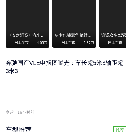
《安定洞察》汽车烧不烧油，和石油安全无关！
皮卡也能豪华越野！纵横F700上市，限时卖29.99万起
网上车市
网上车市
网上车市
4.65万
5.87万
奔驰国产VLE申报图曝光：车长超5米3轴距超
3米3
李超
16小时前
车型推荐
推荐