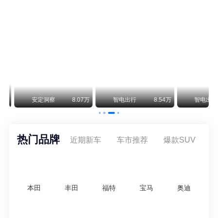
阿斯顿·马丁退出北京市场 三家门店全部关闭
曾在北京坐拥多家授权网点、稳居华北超豪华汽车市场重要一席的阿斯顿·马丁，如今彻底走完了在北京新车零售的全部征程。
不要伤了余承东的心！不内卷价格的华为，弥足珍贵！
纵观鸿蒙智行一路走来的发展路径，很难得地走出了一条和当下车市截然不同的道路：不靠降价走量、不参与低端价格厮杀，始终以技术迭代、架构创新、智能化体验升级、整车品质突破作为核心驱动力，稳步实现产品价值向上、品牌价格带稳步攀升。
万
安定洞察
8.07万
智电出行
8.54万
智电出行
热门品牌
近期新车
车市推荐
爆款SUV
本田
丰田
福特
宝马
奥迪