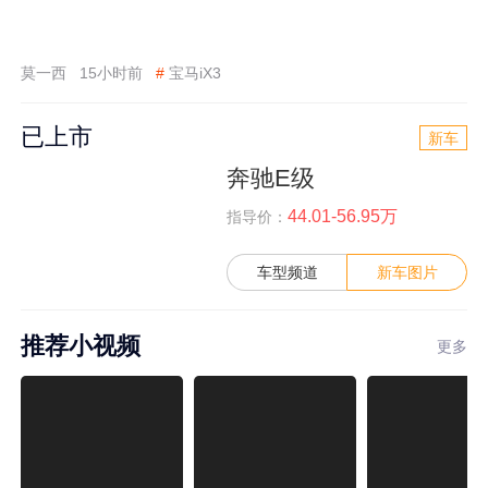
莫一西
15小时前
#
宝马iX3
已上市
新车
奔驰E级
44.01-56.95万
指导价：
车型频道
新车图片
推荐小视频
更多