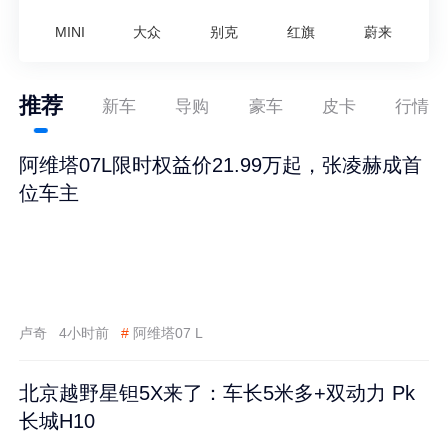
MINI
大众
别克
红旗
蔚来
推荐
新车
导购
豪车
皮卡
行情
阿维塔07L限时权益价21.99万起，张凌赫成首
位车主
卢奇
4小时前
#
阿维塔07 L
北京越野星钽5X来了：车长5米多+双动力 Pk
长城H10