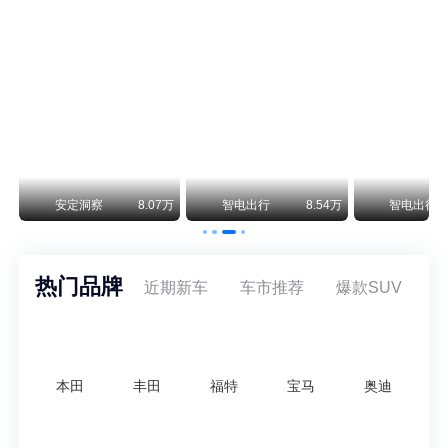
保时捷CEO证实：纯电718将复活！因为奥迪需要
保时捷新任CEO迈克尔·莱特斯最近接受德国《法兰克福汇报》采访，直接给纯电718项目吃了颗定心丸。之前外界传得沸沸扬扬，说这个项目可能推迟甚至取消，现在CEO亲自出面澄清：“关于电动718，我们已经得出结论，将会打造这款车型，因为这是经济上的最佳解决方案，也会是一款非常出色的汽车。”
阿维塔07L限时权益价21.99万起，张凌赫成首位车主
阿维塔07L今晚在杭州正式上市，全球品牌代言人张凌赫现场提车，成为这台车的第一位主人。三个版本：Elite纯电版22.99万，Max+后驱纯电版24.99万，Ultra三电机四驱版27.99万。
万
安定洞察
8.07万
智电出行
8.54万
智电出行
热门品牌
近期新车
车市推荐
爆款SUV
本田
丰田
福特
宝马
奥迪