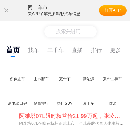
网上车市
打开APP
去APP了解更多精彩汽车信息
搜索关键词
首页
找车
二手车
直播
排行
更多
条件选车
上市新车
豪华车
新能源
豪华二手车
新能源口碑
销量排行
热门SUV
皮卡车
对比
阿维塔07L限时权益价21.99万起，张凌赫成首位车主
阿维塔07L今晚在杭州正式上市，全球品牌代言人张凌赫现场提车，成为这台车的第一位主人。三个版本：Elite纯电版22.99万，Max+后驱纯电版24.99万，Ultra三电机四驱版27.99万。