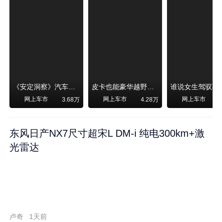
《安定洞察》汽车烧不烧油，和石油安全无关！
皮卡也能豪华越野！纵横F700上市，限时卖29.99万起
网上车市
网上车市
网上车市
3.68万
4.28万
东风日产NX7尺寸超宋L DM-i 纯电300km+激
光雷达
卢奇
1天前