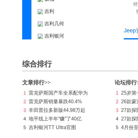
经
吉利
吉利几何
Jee
吉利银河
金杯
极石
综合排行
K
文章排行>>
论坛排行
凯迪拉克
1
雷克萨斯国产车全系配华为
1
25岁
凯翼
2
雷克萨斯销量暴跌40.4%
2
26款蒙
L
3
丰田普拉多新版44.98万起
3
27款
4
地平线上半年“赚”了40亿
4
27款探
兰博基尼
5
吉利银河TT Ultra官图
5
4月份
蓝电