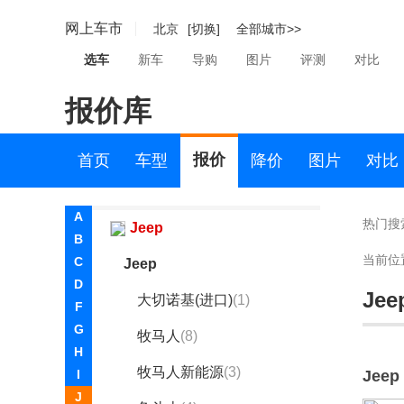
华为享界
网上车市
北京
[切换]
全部城市>>
华为智界
选车
新车
导购
图片
评测
对比
华为尊界
报价库
I
iCar
报价
首页
车型
降价
图片
对比
J
A
热门搜
Jeep
B
当前位
C
Jeep
D
Jee
大切诺基(进口)
(1)
F
G
牧马人
(8)
H
牧马人新能源
(3)
I
Jeep
J