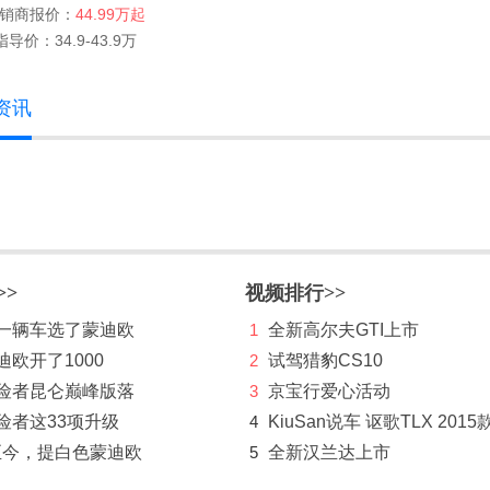
销商报价：
44.99万起
指导价：34.9-43.9万
p资讯
>>
视频排行>>
第一辆车选了蒙迪欧
1
全新高尔夫GTI上市
迪欧开了1000
2
试驾猎豹CS10
探险者昆仑巅峰版落
3
京宝行爱心活动
险者这33项升级
4
KiuSan说车 讴歌TLX 2015
至今，提白色蒙迪欧
5
全新汉兰达上市