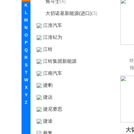
角斗士
(4)
K
L
大切诺基新能源(进口)
(3)
M
江淮汽车
N
O
江淮钇为
P
江铃
Q
R
经
江铃集团新能源
S
指
T
江南汽车
W
捷豹
X
Y
捷达
Z
捷尼赛思
捷途
大
极氪