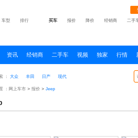
车型
排行
买车
报价
降价
经销商
二手
资讯
经销商
二手车
视频
独家
行情
索 ：
大众
丰田
日产
现代
置 ：
网上车市
>
报价
>
Jeep
p