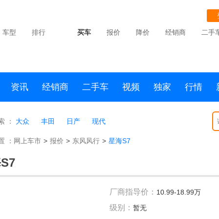
车型
排行
买车
报价
降价
经销商
二手
资讯
经销商
二手车
视频
独家
行情
索 ：
大众
丰田
日产
现代
置 ：
网上车市
>
报价
>
东风风行
>
星海S7
S7
厂商指导价：
10.99-18.99万
级别：
暂无