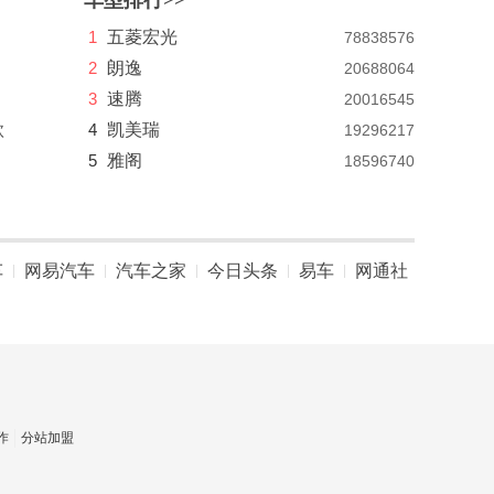
车型排行>>
1
五菱宏光
78838576
2
朗逸
20688064
3
速腾
20016545
款
4
凯美瑞
19296217
5
雅阁
18596740
车
网易汽车
汽车之家
今日头条
易车
网通社
|
|
|
|
|
作
分站加盟