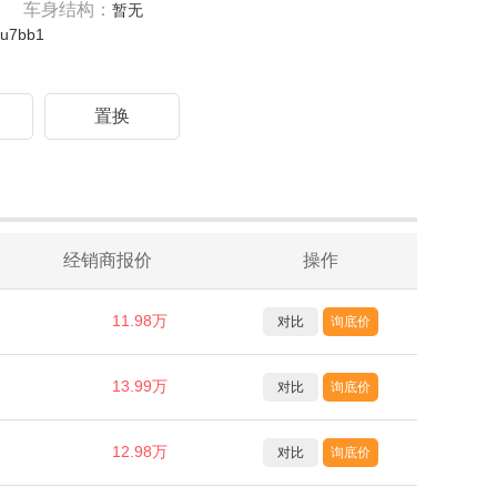
车身结构：
暂无
fu7bb1
驾
置换
经销商报价
操作
11.98万
对比
询底价
13.99万
对比
询底价
12.98万
对比
询底价