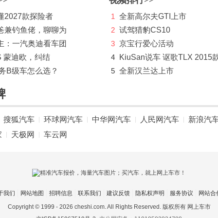
>>
视频排行>>
2027款探险者
1
全新高尔夫GTI上市
爸兼钓鱼佬，聊聊为
2
试驾猎豹CS10
主：一汽奥迪看车团
3
京宝行爱心活动
S 蒙迪欧，纠结
4
KiuSan说车 讴歌TLX 2015
商务B级车怎么选？
5
全新汉兰达上市
牌
搜狐汽车
环球网汽车
中华网汽车
人民网汽车
新浪汽
|
|
|
|
家
天极网
车云网
|
|
于我们
网站地图
招聘信息
联系我们
建议反馈
隐私权声明
服务协议
网站合
Copyright © 1999 -
2026 cheshi.com. All Rights Reserved. 版权所有 网上车市