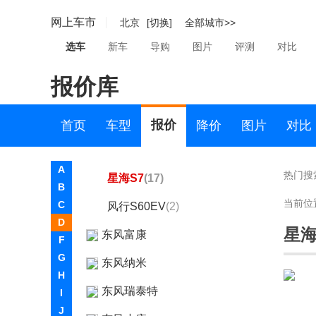
风行M7
(8)
网上车市
北京
[切换]
全部城市>>
风行T5 EVO
(12)
选车
新车
导购
图片
评测
对比
菱智PLUS
(4)
报价库
风行·游艇
(7)
风行雷霆
(10)
报价
首页
车型
降价
图片
对比
星海V9
(10)
A
热门搜
星海S7
(17)
B
当前位
C
风行S60EV
(2)
D
星海
东风富康
F
G
东风纳米
H
东风瑞泰特
I
J