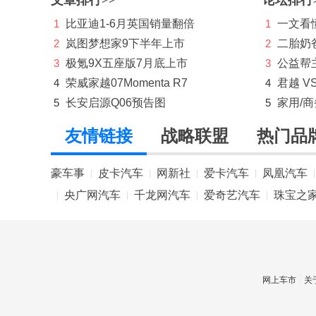
文章排行>>
论坛排行
莲花跑车
1
比亚迪1-6月英国销量翻倍
1
一文看懂
LIMGENE凌际
2
岚图梦想家9下半年上市
2
二胎奶
领汇
3
极氪9X五座版7月底上市
3
公益帮
4
荣威家越07Momenta R7
4
君越 V
领克
5
长安启源Q06预告图
5
家用/
零跑汽车
友情链接
战略联盟
热门品
灵悉
理念
豪车事
皮卡汽车
网新社
爱卡汽车
凤凰汽车
|
|
|
|
|
央广网汽车
千龙网汽车
爱奇艺汽车
珠宝之
|
|
|
|
林肯
理想
路虎
网上车市
关
LUMMA
M