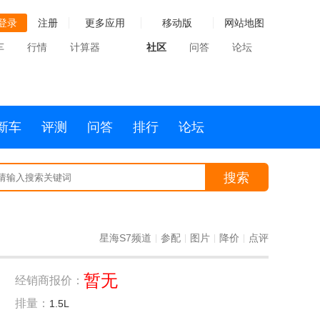
登录
注册
更多应用
移动版
网站地图
车
行情
计算器
社区
问答
论坛
新车
评测
问答
排行
论坛
搜索
星海S7频道
参配
图片
降价
点评
|
|
|
|
暂无
经销商报价：
排量：
1.5L