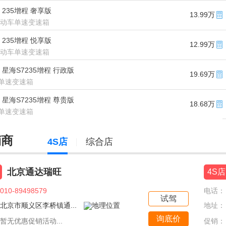
款 235增程 奢享版
13.99万
/电动车单速变速箱
款 235增程 悦享版
12.99万
/电动车单速变速箱
款 星海S7235增程 行政版
19.69万
单速变速箱
款 星海S7235增程 尊贵版
18.68万
单速变速箱
销商
4S店
综合店
北京通达瑞旺
4S店
010-89498579
电话：
试驾
北京市顺义区李桥镇通...
地址：
询底价
暂无优惠促销活动...
促销：