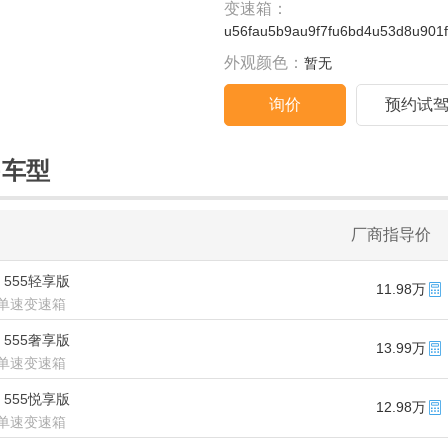
变速箱：
u56fau5b9au9f7fu6bd4u53d8u901
外观颜色：
暂无
询价
预约试
售车型
厂商指导价
款 555轻享版
11.98万
单速变速箱
款 555奢享版
13.99万
单速变速箱
款 555悦享版
12.98万
单速变速箱