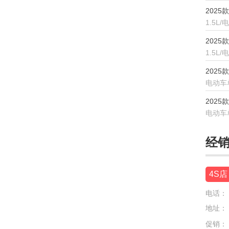
江铃集团新能源
2025
1.5L
江南汽车
2025
捷豹
1.5L
2025
捷达
电动车
捷尼赛思
2025
捷途
电动车
极氪
经
吉利
吉利几何
4S店
电话：
吉利银河
地址：
金杯
促销：