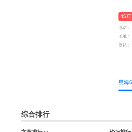
极石
K
4S店
凯迪拉克
电话：
地址：
凯翼
促销：
L
兰博基尼
蓝电
星海
岚图
劳斯莱斯
乐道
综合排行
雷克萨斯