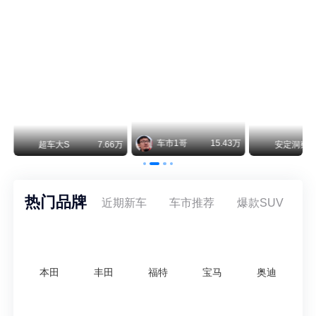
纵观鸿蒙智行一路走来的发展路径，很难得地走出了一条和当下车市截然不同的道路：不靠降价走量、不参与低端价格厮杀，始终以技术迭代、架构创新、智能化体验升级、整车品质突破作为核心驱动力，稳步实现产品价值向上、品牌价格带稳步攀升。
车市1哥
15.43万
66万
安定洞察
8.07万
智电出
热门品牌
近期新车
车市推荐
爆款SUV
本田
丰田
福特
宝马
奥迪