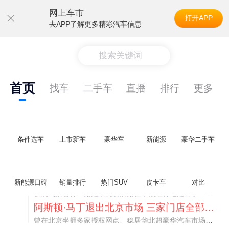
网上车市
打开APP
去APP了解更多精彩汽车信息
搜索关键词
首页
找车
二手车
直播
排行
更多
条件选车
上市新车
豪华车
新能源
豪华二手车
不要伤了余承东的心！不内卷价格的华为，弥足珍贵！
纵观鸿蒙智行一路走来的发展路径，很难得地走出了一条和当下车市截然不同的道路：不靠降价走量、不参与低端价格厮杀，始终以技术迭代、架构创新、智能化体验升级、整车品质突破作为核心驱动力，稳步实现产品价值向上、品牌价格带稳步攀升。
新能源口碑
销量排行
热门SUV
皮卡车
对比
阿斯顿·马丁退出北京市场 三家门店全部关闭
曾在北京坐拥多家授权网点、稳居华北超豪华汽车市场重要一席的阿斯顿·马丁，如今彻底走完了在北京新车零售的全部征程。
不要伤了余承东的心！不内卷价格的华为，弥足珍贵！