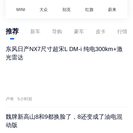
MINI
大众
别克
红旗
蔚来
推荐
新车
导购
豪车
皮卡
行情
东风日产NX7尺寸超宋L DM-i 纯电300km+激
光雷达
卢奇
5小时前
魏牌新高山8和9都换脸了，8还变成了油电混
动版