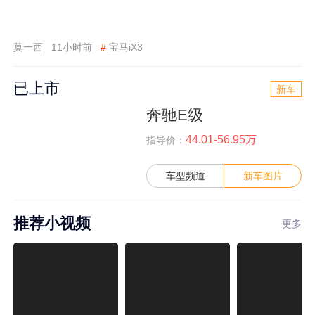
莫一西
11小时前
#
宝马iX3
已上市
新车
奔驰E级
44.01-56.95万
指导价：
车型频道
新车图片
推荐小视频
更多