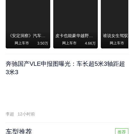
《安定洞察》汽车烧不烧油，和石油安全无关！
皮卡也能豪华越野！纵横F700上市，限时卖29.99万起
网上车市
网上车市
网上车市
3.50万
4.66万
奔驰国产VLE申报图曝光：车长超5米3轴距超
3米3
李超
12小时前
车型推荐
推荐