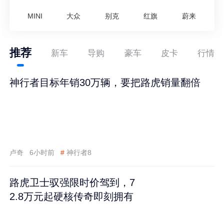
MINI
大众
别克
红旗
蔚来
推荐
新车
导购
豪车
皮卡
行情
神行者目标年销30万辆，要把路虎销量翻倍
卢奇
6小时前
#
神行者8
路虎卫士驭强限时价驾到，7
2.8万元起硬核传奇即刻拥有