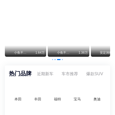
保时捷CEO证实：纯电718将复活！因为奥迪需要
保时捷新任CEO迈克尔·莱特斯最近接受德国《法兰克福汇报》采访，直接给纯电718项目吃了颗定心丸。之前外界传得沸沸扬扬，说这个项目可能推迟甚至取消，现在CEO亲自出面澄清：“关于电动718，我们已经得出结论，将会打造这款车型，因为这是经济上的最佳解决方案，也会是一款非常出色的汽车。”
神行者目标年销30万辆，要把路虎销量翻倍
路虎品牌全球一年卖多少？大约38万辆。也就是说，这个刚复活的新能源品牌，目标是干到路虎全球销量的八成。如果真能跑到30万辆，两者加起来就是68万辆——比现在路虎单独的数字，翻了接近一倍！说“再造一个路虎”，真不夸张。
万
小鱼不刹车
1.64万
小鱼不刹车
1.36万
安定洞察
热门品牌
近期新车
车市推荐
爆款SUV
本田
丰田
福特
宝马
奥迪