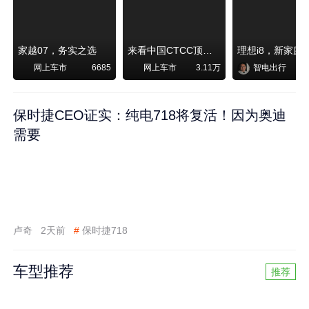
家越07，务实之选
来看中国CTCC顶级赛事艾瑞泽8 pro赛车如何脱颖而出
网上车市
网上车市
智电出行
6685
3.11万
保时捷CEO证实：纯电718将复活！因为奥迪
需要
卢奇
2天前
#
保时捷718
车型推荐
推荐