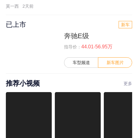
莫一西
2天前
已上市
新车
奔驰E级
44.01-56.95万
指导价：
车型频道
新车图片
推荐小视频
更多