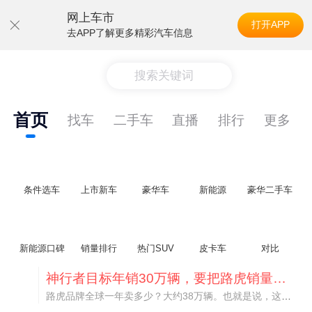
网上车市
打开APP
去APP了解更多精彩汽车信息
搜索关键词
首页
找车
二手车
直播
排行
更多
条件选车
上市新车
豪华车
新能源
豪华二手车
新能源口碑
销量排行
热门SUV
皮卡车
对比
神行者目标年销30万辆，要把路虎销量翻倍
路虎品牌全球一年卖多少？大约38万辆。也就是说，这个刚复活的新能源品牌，目标是干到路虎全球销量的八成。如果真能跑到30万辆，两者加起来就是68万辆——比现在路虎单独的数字，翻了接近一倍！说“再造一个路虎”，真不夸张。