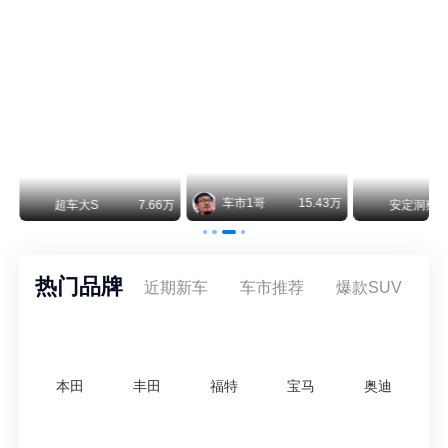
smart精灵2实拍：车长2米76轴距1米87，车重1.1吨
smart fortwo的纯电继任者终于有实车了。smart精灵2号出现在工信部最新一批申报目录中，外观和概念车几乎一模一样，量产还原度相当高。
美国花旗：奇瑞市值被严重低估！预计36港元/股
近期美国权威投行花旗再度发布研报，坚定维持奇瑞汽车（09973.HK）买入评级，将其合理目标价定格在36港元/股。对照公司最新25.46港元的二级市场现价，这一目标价意味着股价存在41.4%的可观上行空间，花旗直言，当前资本市场受短期市场情绪、国内车市价格战扰动，明显低估了奇瑞长期价值与全球化成长潜力。
万
安定洞察
8.07万
智电出行
8.54万
智电出行
热门品牌
近期新车
车市推荐
爆款SUV
本田
丰田
福特
宝马
奥迪