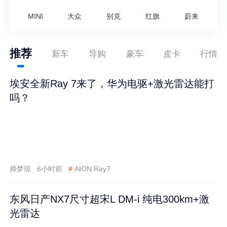
MINI
大众
别克
红旗
蔚来
推荐
新车
导购
豪车
皮卡
行情
埃安全新Ray 7来了，华为电驱+激光雷达能打
吗？
师梦琼
6小时前
#
AION Ray7
东风日产NX7尺寸超宋L DM-i 纯电300km+激
光雷达