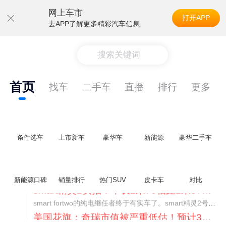
网上车市
打开APP
去APP了解更多精彩汽车信息
搜索关键词
首页
找车
二手车
直播
排行
更多
条件选车
上市新车
豪华车
新能源
豪华二手车
新能源口碑
销量排行
热门SUV
皮卡车
对比
美国花旗：奇瑞市值被严重低估！预计36港元/股
近期美国权威投行花旗再度发布研报，坚定维持奇瑞汽车（09973.HK）买入评级，将其合理目标价定格在36港元/股。对照公司最新25.46港元的二级市场现价，这一目标价意味着股价存在41.4%的可观上行空间，花旗直言，当前资本市场受短期市场情绪、国内车市价格战扰动，明显低估了奇瑞长期价值与全球化成长潜力。