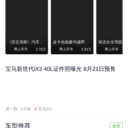
《安定洞察》汽车烧不烧油，和石油安全无关！
皮卡也能豪华越野！纵横F700上市，限时卖29.99万起
网上车市
网上车市
网上车市
2.78万
3.33万
宝马新世代iX3 40L证件照曝光 8月21日预售
莫一西
1天前
#
宝马iX3
车型推荐
推荐