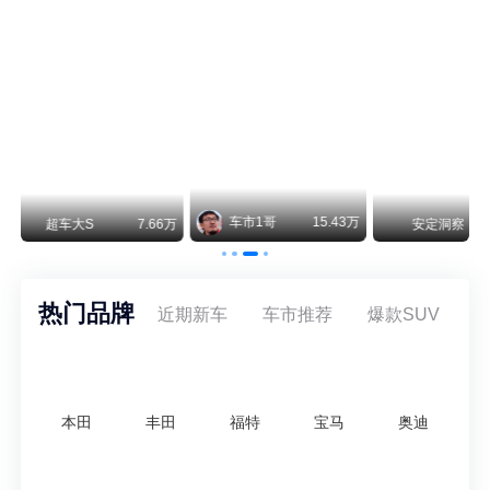
smart精灵2实拍：车长2米76轴距1米87，车重1.1吨
smart fortwo的纯电继任者终于有实车了。smart精灵2号出现在工信部最新一批申报目录中，外观和概念车几乎一模一样，量产还原度相当高。
美国花旗：奇瑞市值被严重低估！预计36港元/股
近期美国权威投行花旗再度发布研报，坚定维持奇瑞汽车（09973.HK）买入评级，将其合理目标价定格在36港元/股。对照公司最新25.46港元的二级市场现价，这一目标价意味着股价存在41.4%的可观上行空间，花旗直言，当前资本市场受短期市场情绪、国内车市价格战扰动，明显低估了奇瑞长期价值与全球化成长潜力。
万
安定洞察
8.07万
智电出行
8.54万
智电出行
热门品牌
近期新车
车市推荐
爆款SUV
本田
丰田
福特
宝马
奥迪