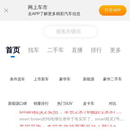
网上车市
打开APP
去APP了解更多精彩汽车信息
搜索关键词
首页
找车
二手车
直播
排行
更多
条件选车
上市新车
豪华车
新能源
豪华二手车
新能源口碑
销量排行
热门SUV
皮卡车
对比
美国花旗：奇瑞市值被严重低估！预计36港元/股
近期美国权威投行花旗再度发布研报，坚定维持奇瑞汽车（09973.HK）买入评级，将其合理目标价定格在36港元/股。对照公司最新25.46港元的二级市场现价，这一目标价意味着股价存在41.4%的可观上行空间，花旗直言，当前资本市场受短期市场情绪、国内车市价格战扰动，明显低估了奇瑞长期价值与全球化成长潜力。