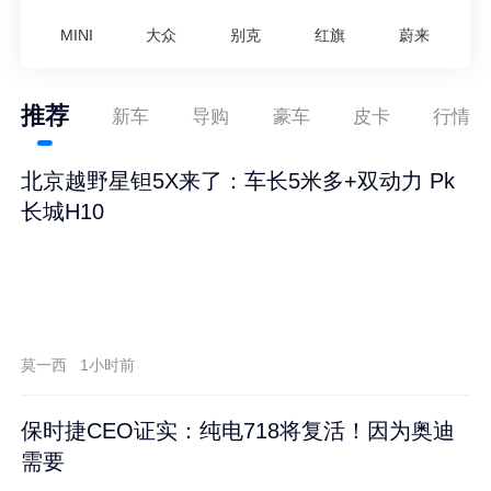
MINI
大众
别克
红旗
蔚来
推荐
新车
导购
豪车
皮卡
行情
北京越野星钽5X来了：车长5米多+双动力 Pk
长城H10
莫一西
1小时前
保时捷CEO证实：纯电718将复活！因为奥迪
需要