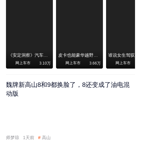
《安定洞察》汽车烧不烧油，和石油安全无关！
皮卡也能豪华越野！纵横F700上市，限时卖29.99万起
网上车市
网上车市
网上车市
3.10万
3.66万
魏牌新高山8和9都换脸了，8还变成了油电混
动版
师梦琼
1天前
#
高山