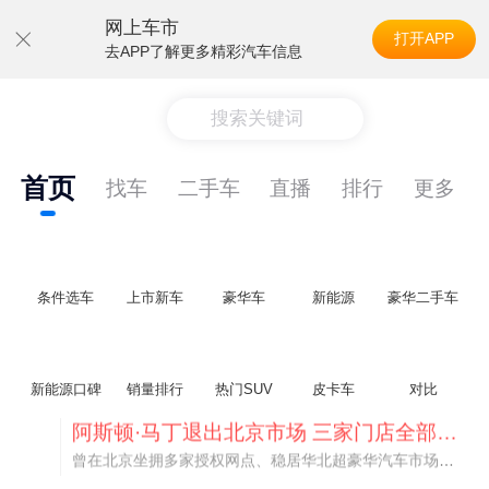
网上车市
打开APP
去APP了解更多精彩汽车信息
搜索关键词
首页
找车
二手车
直播
排行
更多
条件选车
上市新车
豪华车
新能源
豪华二手车
新能源口碑
销量排行
热门SUV
皮卡车
对比
不要伤了余承东的心！不内卷价格的华为，弥足珍贵！
纵观鸿蒙智行一路走来的发展路径，很难得地走出了一条和当下车市截然不同的道路：不靠降价走量、不参与低端价格厮杀，始终以技术迭代、架构创新、智能化体验升级、整车品质突破作为核心驱动力，稳步实现产品价值向上、品牌价格带稳步攀升。