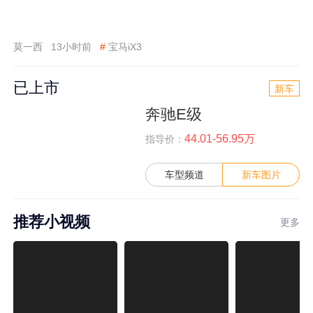
莫一西
13小时前
#
宝马iX3
已上市
新车
奔驰E级
44.01-56.95万
指导价：
车型频道
新车图片
推荐小视频
更多