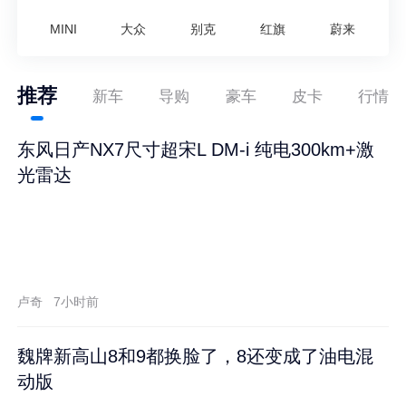
MINI
大众
别克
红旗
蔚来
推荐
新车
导购
豪车
皮卡
行情
东风日产NX7尺寸超宋L DM-i 纯电300km+激
光雷达
卢奇
7小时前
魏牌新高山8和9都换脸了，8还变成了油电混
动版