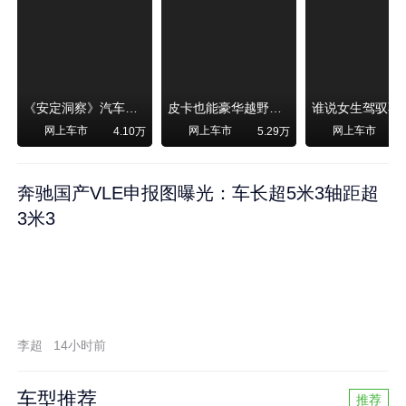
《安定洞察》汽车烧不烧油，和石油安全无关！
皮卡也能豪华越野！纵横F700上市，限时卖29.99万起
网上车市
网上车市
网上车市
4.10万
5.29万
奔驰国产VLE申报图曝光：车长超5米3轴距超
3米3
李超
14小时前
车型推荐
推荐