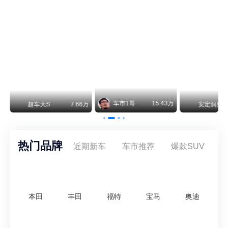
阿斯顿·马丁退出北京市场 三家门店全部关闭
曾在北京坐拥多家授权网点、稳居华北超豪华汽车市场重要一席的阿斯顿·马丁，如今彻底走完了在北京新车零售的全部征程。
不要伤了余承东的心！不内卷价格的华为，弥足珍贵！
纵观鸿蒙智行一路走来的发展路径，很难得地走出了一条和当下车市截然不同的道路：不靠降价走量、不参与低端价格厮杀，始终以技术迭代、架构创新、智能化体验升级、整车品质突破作为核心驱动力，稳步实现产品价值向上、品牌价格带稳步攀升。
万
安定洞察
8.07万
智电出行
8.54万
智电出行
热门品牌
近期新车
车市推荐
爆款SUV
本田
丰田
福特
宝马
奥迪