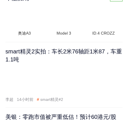
奥迪A3
Model 3
ID.4 CROZZ
smart精灵2实拍：车长2米76轴距1米87，车重
1.1吨
李超
14小时前
#
smart精灵#2
美银：零跑市值被严重低估！预计60港元/股