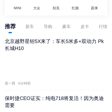
MINI
大众
别克
红旗
蔚来
推荐
新车
导购
豪车
皮卡
行情
北京越野星钽5X来了：车长5米多+双动力 Pk
长城H10
莫一西
6分钟前
保时捷CEO证实：纯电718将复活！因为奥迪
需要