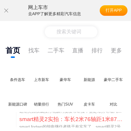
网上车市
打开APP
去APP了解更多精彩汽车信息
搜索关键词
首页
找车
二手车
直播
排行
更多
条件选车
上市新车
豪华车
新能源
豪华二手车
美国花旗：奇瑞市值被严重低估！预计36港元/股
新能源口碑
销量排行
热门SUV
皮卡车
对比
近期美国权威投行花旗再度发布研报，坚定维持奇瑞汽车（09973.HK）买入评级，将其合理目标价定格在36港元/股。对照公司最新25.46港元的二级市场现价，这一目标价意味着股价存在41.4%的可观上行空间，花旗直言，当前资本市场受短期市场情绪、国内车市价格战扰动，明显低估了奇瑞长期价值与全球化成长潜力。
smart精灵2实拍：车长2米76轴距1米87，车重1.1吨
smart fortwo的纯电继任者终于有实车了。smart精灵2号出现在工信部最新一批申报目录中，外观和概念车几乎一模一样，量产还原度相当高。