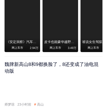
《安定洞察》汽车烧不烧油，和石油安全无关！
皮卡也能豪华越野！纵横F700上市，限时卖29.99万起
网上车市
网上车市
网上车市
2.94万
3.49万
魏牌新高山8和9都换脸了，8还变成了油电混
动版
师梦琼
23小时前
#
高山