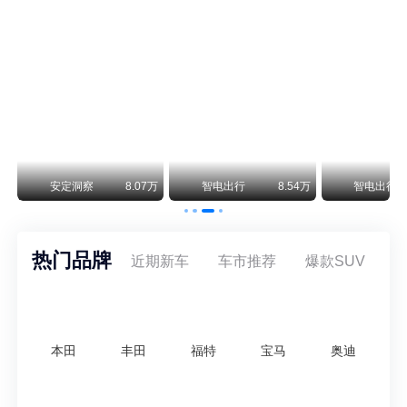
美国花旗：奇瑞市值被严重低估！预计36港元/股
近期美国权威投行花旗再度发布研报，坚定维持奇瑞汽车（09973.HK）买入评级，将其合理目标价定格在36港元/股。对照公司最新25.46港元的二级市场现价，这一目标价意味着股价存在41.4%的可观上行空间，花旗直言，当前资本市场受短期市场情绪、国内车市价格战扰动，明显低估了奇瑞长期价值与全球化成长潜力。
万
智电出行
8.18万
智电出行
7.87万
安定洞察
热门品牌
近期新车
车市推荐
爆款SUV
本田
丰田
福特
宝马
奥迪