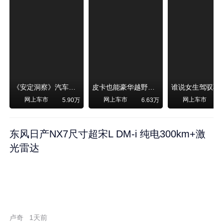
《安定洞察》汽车烧不烧油，和石油安全无关！
皮卡也能豪华越野！纵横F700上市，限时卖29.99万起
网上车市
网上车市
网上车市
5.90万
6.63万
东风日产NX7尺寸超宋L DM-i 纯电300km+激
光雷达
卢奇
1天前