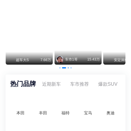
阿维塔07L限时权益价21.99万起，张凌赫成首位车主
阿维塔07L今晚在杭州正式上市，全球品牌代言人张凌赫现场提车，成为这台车的第一位主人。三个版本：Elite纯电版22.99万，Max+后驱纯电版24.99万，Ultra三电机四驱版27.99万。
车市1哥
15.43万
万
超车大S
7.66万
安定洞察
热门品牌
近期新车
车市推荐
爆款SUV
本田
丰田
福特
宝马
奥迪