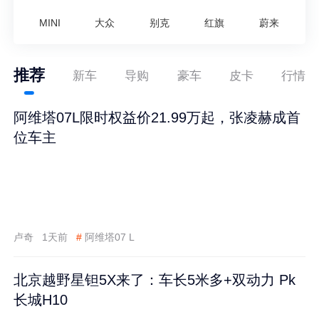
MINI
大众
别克
红旗
蔚来
推荐
新车
导购
豪车
皮卡
行情
阿维塔07L限时权益价21.99万起，张凌赫成首
位车主
卢奇
1天前
#
阿维塔07 L
北京越野星钽5X来了：车长5米多+双动力 Pk
长城H10