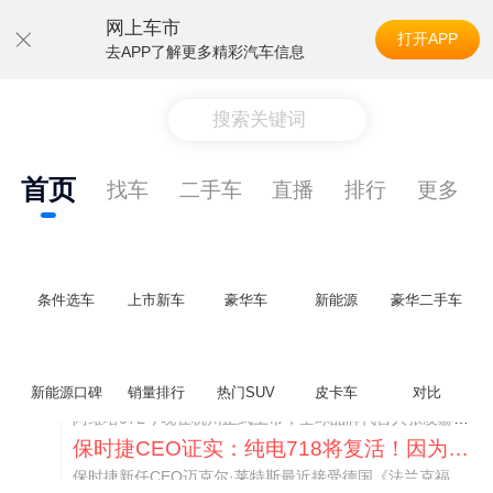
网上车市
打开APP
去APP了解更多精彩汽车信息
搜索关键词
首页
找车
二手车
直播
排行
更多
条件选车
上市新车
豪华车
新能源
豪华二手车
阿维塔07L限时权益价21.99万起，张凌赫成首位车主
新能源口碑
销量排行
热门SUV
皮卡车
对比
阿维塔07L今晚在杭州正式上市，全球品牌代言人张凌赫现场提车，成为这台车的第一位主人。三个版本：Elite纯电版22.99万，Max+后驱纯电版24.99万，Ultra三电机四驱版27.99万。
保时捷CEO证实：纯电718将复活！因为奥迪需要
保时捷新任CEO迈克尔·莱特斯最近接受德国《法兰克福汇报》采访，直接给纯电718项目吃了颗定心丸。之前外界传得沸沸扬扬，说这个项目可能推迟甚至取消，现在CEO亲自出面澄清：“关于电动718，我们已经得出结论，将会打造这款车型，因为这是经济上的最佳解决方案，也会是一款非常出色的汽车。”