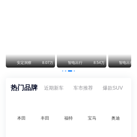
保时捷CEO证实：纯电718将复活！因为奥迪需要
保时捷新任CEO迈克尔·莱特斯最近接受德国《法兰克福汇报》采访，直接给纯电718项目吃了颗定心丸。之前外界传得沸沸扬扬，说这个项目可能推迟甚至取消，现在CEO亲自出面澄清：“关于电动718，我们已经得出结论，将会打造这款车型，因为这是经济上的最佳解决方案，也会是一款非常出色的汽车。”
阿维塔07L限时权益价21.99万起，张凌赫成首位车主
阿维塔07L今晚在杭州正式上市，全球品牌代言人张凌赫现场提车，成为这台车的第一位主人。三个版本：Elite纯电版22.99万，Max+后驱纯电版24.99万，Ultra三电机四驱版27.99万。
万
安定洞察
8.07万
智电出行
8.54万
智电出行
热门品牌
近期新车
车市推荐
爆款SUV
本田
丰田
福特
宝马
奥迪