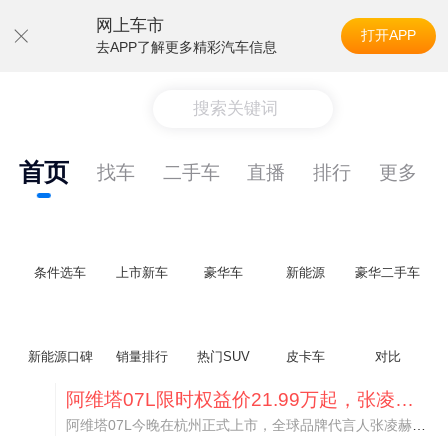
网上车市
打开APP
去APP了解更多精彩汽车信息
搜索关键词
首页
找车
二手车
直播
排行
更多
条件选车
上市新车
豪华车
新能源
豪华二手车
新能源口碑
销量排行
热门SUV
皮卡车
对比
阿维塔07L限时权益价21.99万起，张凌赫成首位车主
阿维塔07L今晚在杭州正式上市，全球品牌代言人张凌赫现场提车，成为这台车的第一位主人。三个版本：Elite纯电版22.99万，Max+后驱纯电版24.99万，Ultra三电机四驱版27.99万。