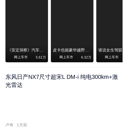
《安定洞察》汽车烧不烧油，和石油安全无关！
皮卡也能豪华越野！纵横F700上市，限时卖29.99万起
网上车市
网上车市
网上车市
5.61万
6.32万
东风日产NX7尺寸超宋L DM-i 纯电300km+激
光雷达
卢奇
1天前