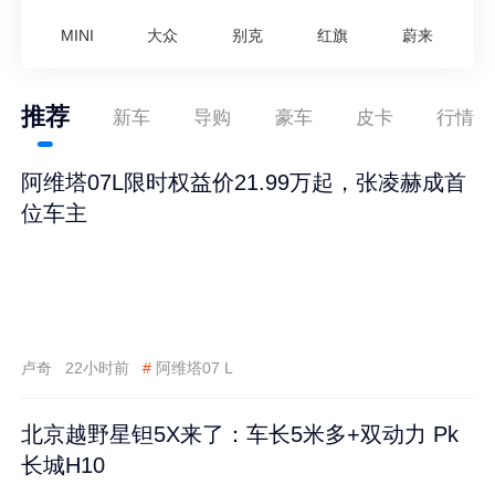
MINI
大众
别克
红旗
蔚来
推荐
新车
导购
豪车
皮卡
行情
阿维塔07L限时权益价21.99万起，张凌赫成首
位车主
卢奇
22小时前
#
阿维塔07 L
北京越野星钽5X来了：车长5米多+双动力 Pk
长城H10