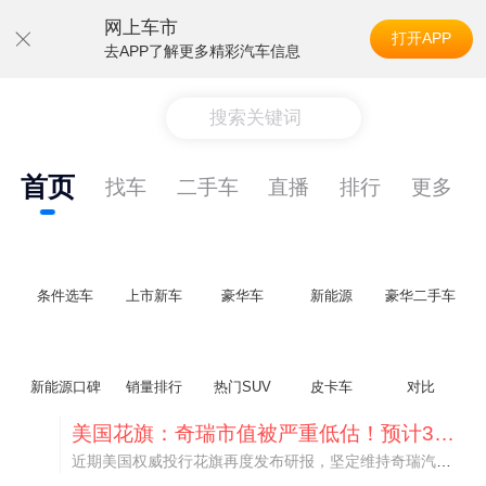
网上车市
打开APP
去APP了解更多精彩汽车信息
搜索关键词
首页
找车
二手车
直播
排行
更多
条件选车
上市新车
豪华车
新能源
豪华二手车
新能源口碑
销量排行
热门SUV
皮卡车
对比
美国花旗：奇瑞市值被严重低估！预计36港元/股
近期美国权威投行花旗再度发布研报，坚定维持奇瑞汽车（09973.HK）买入评级，将其合理目标价定格在36港元/股。对照公司最新25.46港元的二级市场现价，这一目标价意味着股价存在41.4%的可观上行空间，花旗直言，当前资本市场受短期市场情绪、国内车市价格战扰动，明显低估了奇瑞长期价值与全球化成长潜力。