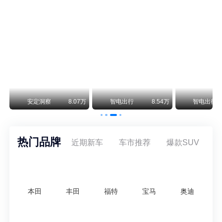
smart精灵2实拍：车长2米76轴距1米87，车重1.1吨
smart fortwo的纯电继任者终于有实车了。smart精灵2号出现在工信部最新一批申报目录中，外观和概念车几乎一模一样，量产还原度相当高。
美国花旗：奇瑞市值被严重低估！预计36港元/股
近期美国权威投行花旗再度发布研报，坚定维持奇瑞汽车（09973.HK）买入评级，将其合理目标价定格在36港元/股。对照公司最新25.46港元的二级市场现价，这一目标价意味着股价存在41.4%的可观上行空间，花旗直言，当前资本市场受短期市场情绪、国内车市价格战扰动，明显低估了奇瑞长期价值与全球化成长潜力。
万
安定洞察
8.07万
智电出行
8.54万
智电出行
热门品牌
近期新车
车市推荐
爆款SUV
本田
丰田
福特
宝马
奥迪