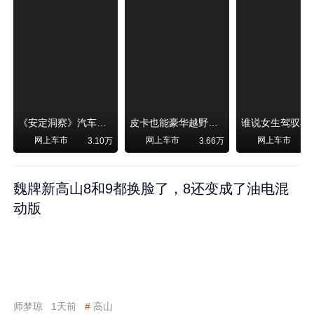
《安定洞察》汽车烧不烧油，和石油安全无关！
皮卡也能豪华越野！纵横F700上市，限时卖29.99万起
网上车市
网上车市
网上车市
3.10万
3.66万
魏牌新高山8和9都换脸了，8还变成了油电混
动版
师梦琼
1天前
#
高山