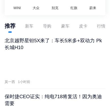
MINI
大众
别克
红旗
蔚来
推荐
新车
导购
豪车
皮卡
行情
北京越野星钽5X来了：车长5米多+双动力 Pk
长城H10
莫一西
1小时前
保时捷CEO证实：纯电718将复活！因为奥迪
需要