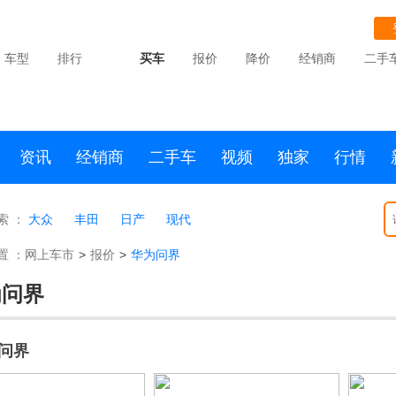
车型
排行
买车
报价
降价
经销商
二手
资讯
经销商
二手车
视频
独家
行情
索 ：
大众
丰田
日产
现代
置 ：
网上车市
>
报价
>
华为问界
为问界
O问界