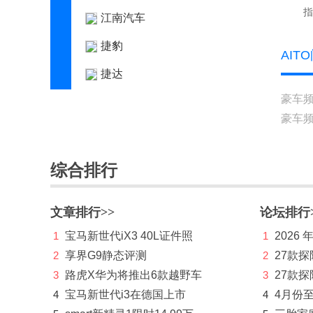
指
江南汽车
捷豹
AIT
捷达
豪车
捷尼赛思
豪车
捷途
极氪
综合排行
吉利
文章排行>>
论坛排行
吉利几何
1
宝马新世代iX3 40L证件照
1
2026
吉利银河
2
享界G9静态评测
2
27款
金杯
3
路虎X华为将推出6款越野车
3
27款探
4
宝马新世代i3在德国上市
4
4月份
极石