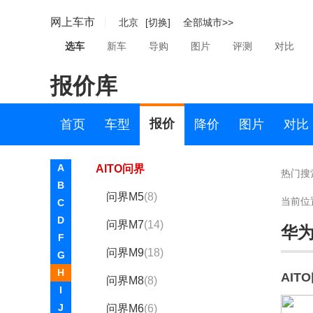
恒源电动汽车
网上车市
北京
[切换]
全部城市>>
红旗
选车
新车
导购
图片
评测
对比
宏瑞汽车
报价库
华晨新日
华境
报价
首页
车型
降价
图片
对比
华为问界
A
AITO问界
热门搜
B
问界M5
(8)
当前位
C
D
问界M7
(14)
华
F
问界M9
(18)
G
H
AIT
问界M8
(8)
I
J
问界M6
(6)