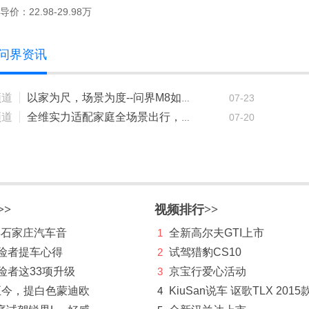
导价：22.98-29.98万
O问界资讯
频道
07-23
以家为尺，场景为度--问界M8如何成为40万级家庭品质首选？
频道
07-20
全维实力适配家庭全场景出行，问界M8成为40万级品质家用首选
>>
视频排行>>
 年石家庄汽车音
1
全新高尔夫GTI上市
探险者提车心得
2
试驾猎豹CS10
险者这33项升级
3
京宝行爱心活动
至今，提白色蒙迪欧
4
KiuSan说车 讴歌TLX 2015