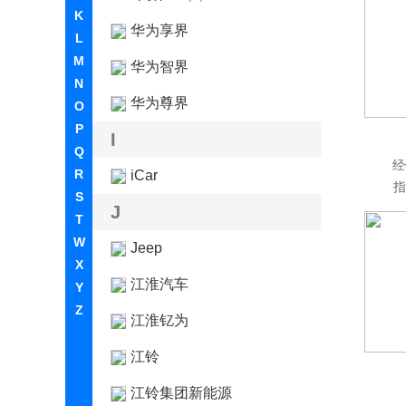
K
华为享界
L
M
华为智界
N
华为尊界
O
P
I
Q
经
R
iCar
指
S
J
T
W
Jeep
X
江淮汽车
Y
Z
江淮钇为
江铃
江铃集团新能源