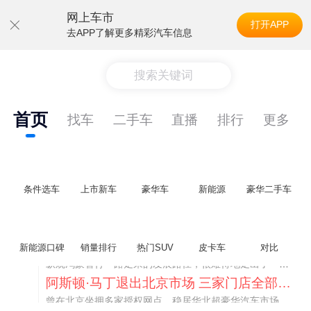
网上车市
打开APP
去APP了解更多精彩汽车信息
搜索关键词
首页
找车
二手车
直播
排行
更多
条件选车
上市新车
豪华车
新能源
豪华二手车
不要伤了余承东的心！不内卷价格的华为，弥足珍贵！
新能源口碑
销量排行
热门SUV
皮卡车
对比
纵观鸿蒙智行一路走来的发展路径，很难得地走出了一条和当下车市截然不同的道路：不靠降价走量、不参与低端价格厮杀，始终以技术迭代、架构创新、智能化体验升级、整车品质突破作为核心驱动力，稳步实现产品价值向上、品牌价格带稳步攀升。
阿斯顿·马丁退出北京市场 三家门店全部关闭
曾在北京坐拥多家授权网点、稳居华北超豪华汽车市场重要一席的阿斯顿·马丁，如今彻底走完了在北京新车零售的全部征程。