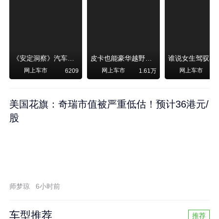
《安定洞察》汽车烧不烧油，和石油安全无关！
皮卡也能豪华越野！纵横F700上市，限时卖29.99万起
网上车市
网上车市
网上车市
6209
1.61万
美国花旗：奇瑞市值被严重低估！预计36港元/
股
师梦琼
6小时前
车型推荐
推荐