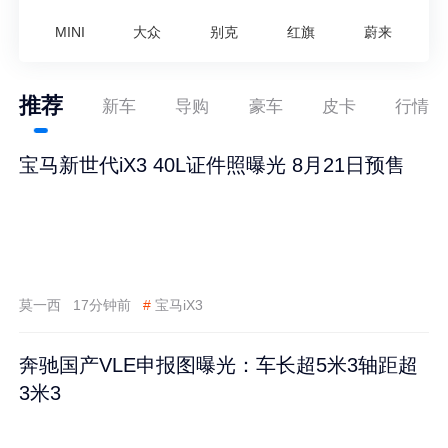
MINI
大众
别克
红旗
蔚来
推荐
新车
导购
豪车
皮卡
行情
宝马新世代iX3 40L证件照曝光 8月21日预售
莫一西
17分钟前
#
宝马iX3
奔驰国产VLE申报图曝光：车长超5米3轴距超
3米3