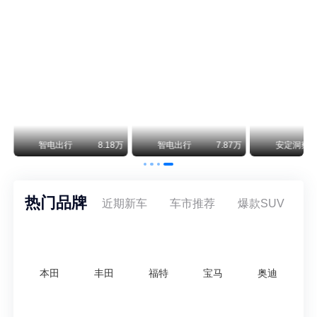
不要伤了余承东的心！不内卷价格的华为，弥足珍贵！
纵观鸿蒙智行一路走来的发展路径，很难得地走出了一条和当下车市截然不同的道路：不靠降价走量、不参与低端价格厮杀，始终以技术迭代、架构创新、智能化体验升级、整车品质突破作为核心驱动力，稳步实现产品价值向上、品牌价格带稳步攀升。
万
智电出行
8.18万
智电出行
7.87万
安定洞察
热门品牌
近期新车
车市推荐
爆款SUV
本田
丰田
福特
宝马
奥迪